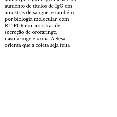
aumento de títulos de IgG em 
amostras de sangue, e também 
por biologia molecular, com 
RT-PCR em amostras de 
secreção de orofaringe, 
nasofaringe e urina. A Sesa 
orienta que a coleta seja feita 
ainda no primeiro contato do 
paciente com o serviço de 
saúde para acelerar a resposta 
de vigilância.
QUEM FICA TAMBÉM DEVE 
SE PROTEGER 
– A 
recomendação se estende a 
quem não vai pegar o avião. A 
circulação intensa de turistas 