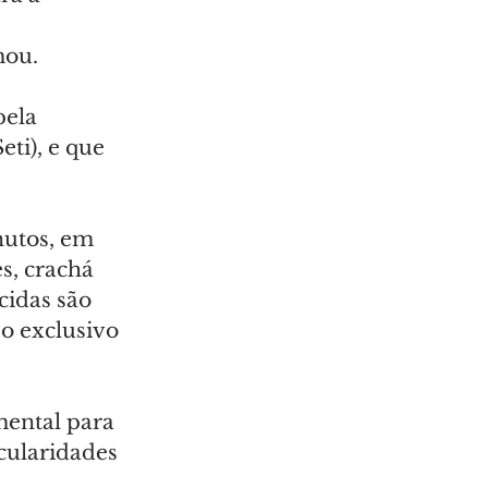
mou.
ela 
ti), e que 
nutos, em 
s, crachá 
cidas são 
o exclusivo 
ental para 
cularidades 