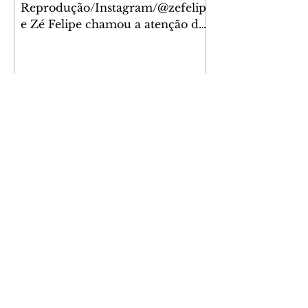
Reprodução/Instagram/@zefelip
e Zé Felipe chamou a atenção dos
seguidores ao revelar um detalhe
especial de sua nova aeronave. O
cantor compartilhou nesta
quinta-feira, 6, registros do
jatinho recém-adquirido e
mostrou que decidiu personalizar
o espaço com uma ilustração que
reúne Virginia Fonseca e os três
filhos que eles tiveram juntos:
Maria Alice, Maria Flor e José
Leonardo. Na imagem, aparecem
os apelidos dos integrantes da
família, entre eles "Papai",
"Mamãe",