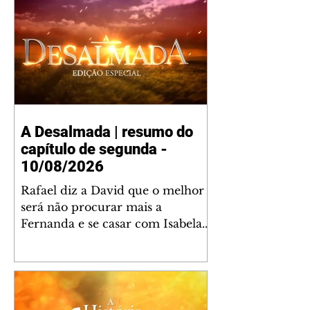
A Desalmada | resumo do
capítulo de segunda -
10/08/2026
Rafael diz a David que o melhor
será não procurar mais a
Fernanda e se casar com Isabela.
Júlia diz a Otávio que sua esposa
desconfia que ele tem uma
amante. Diante do túmulo de
Santiago, Fernanda diz que quer
justiça para ele mas, ao mesmo