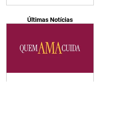
Últimas Notícias
Quem Ama Cuida | resumo
do capítulo de sábado -
08/08/2026
Suely avisa a Ademir para não
chegar mais perto dela. Nancy
sente a indiferença de Camilo.
Tiago diz a Ingrid que ela não