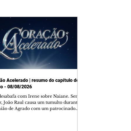
ão Acelerado | resumo do capítulo de
o - 08/08/2026
desabafa com Irene sobre Naiane. Sem
r, João Raul causa um tumulto durante
nião de Agrado com um patrocinador.
orienta Osmar a seguir Cinara, que
be a movimentação e alerta Ronei.
res confronta Cinara sobre a