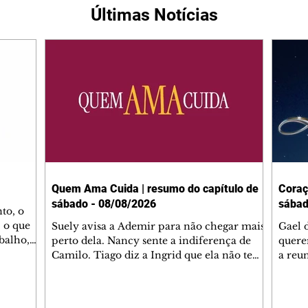
Últimas Notícias
Quem Ama Cuida | resumo do capítulo de
Coraç
sábado - 08/08/2026
sábad
to, o
 o que
Suely avisa a Ademir para não chegar mais
Gael 
balho,
perto dela. Nancy sente a indiferença de
quere
studo
Camilo. Tiago diz a Ingrid que ela não tem
a reu
da nossa
competência para presidir a joalheria.
Zilá 
miliano
André conta a Pedro que a associação de
perce
r Franco
advogados expulsou Ademir. Laurentino
Palha