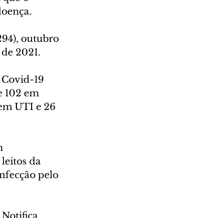
doença.
94), outubro 
) de 2021.
Covid-19 
e 102 em 
 em UTI e 26 
m 
eitos da 
infecção pelo 
Notifica 