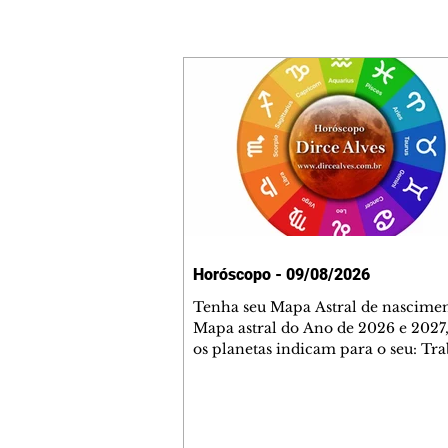
Horóscopo - 09/08/2026
Tenha seu Mapa Astral de nascimen
Mapa astral do Ano de 2026 e 2027,
os planetas indicam para o seu: Tra
Amor, Dinheiro, Saúde e Família. E
com 35 páginas. Adquira já através 
loja virtual ou na loja física: rua E
Perneta 30 – loja 21 – galeria Ceza