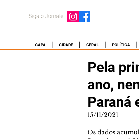
Siga o Jornale
CAPA
CIDADE
GERAL
POLÍTICA
Pela pr
ano, nen
Paraná 
15/11/2021
Os dados acumul