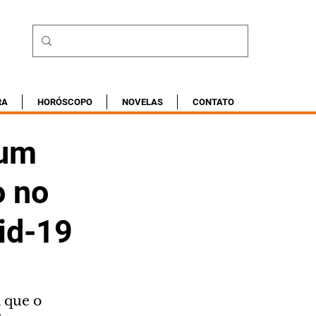
RA
HORÓSCOPO
NOVELAS
CONTATO
 um
o no
id-19
que o 