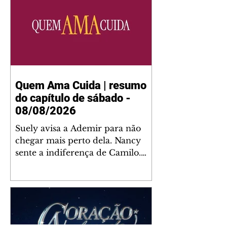
Quem Ama Cuida | resumo
do capítulo de sábado -
08/08/2026
Suely avisa a Ademir para não
chegar mais perto dela. Nancy
sente a indiferença de Camilo.
Tiago diz a Ingrid que ela não
tem competência para presidir a
joalheria. André conta a Pedro
que a associação de advogados
expulsou Ademir. Laurentino
contrata Adriana para servir no