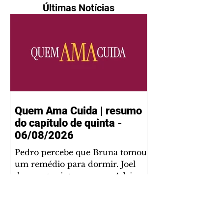
Últimas Notícias
Quem Ama Cuida | resumo
do capítulo de quinta -
06/08/2026
Pedro percebe que Bruna tomou
um remédio para dormir. Joel
demonstra interesse por Adriana.
Fernando elogia Mau Mau. Bia
não gosta quando Brigitte e
Rafael se sentam à mesa com ela