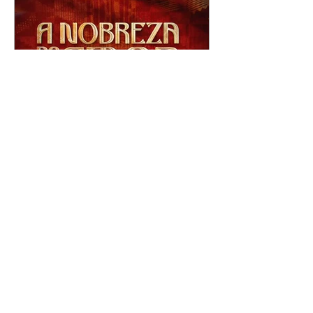
A Nobreza do Amor |
resumo do capítulo de sexta
- 07/08/2026
Omar afirma a Tonho que lutará
pelo amor de Alika. Salma
repreende Miguel e Fátima por
terem sido rudes com Omar.
Maria Helena aconselha Manoel
sobre seu namoro com Ana
Maria. Pressionado, Bakari revela
a Jendal que Chinua esteve em