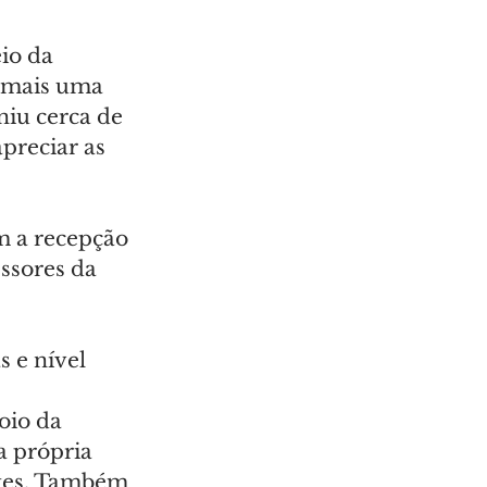
io da 
 mais uma 
iu cerca de 
preciar as 
m a recepção 
ssores da 
 e nível 
 
oio da 
a própria 
ntes. Também 