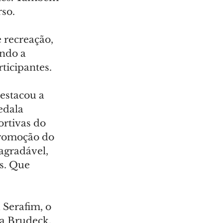
rso.
 recreação, 
ando a 
ticipantes.
estacou a 
edala 
ortivas do 
romoção do 
agradável, 
s. Que 
Serafim, o 
na Brudeck, 