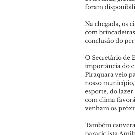
foram disponibil
Na chegada, os c
com brincadeiras,
conclusão do per
O Secretário de E
importância do e
Piraquara veio pa
nosso município
esporte, do laze
com clima favoráv
venham os próxim
Também estiveram
paraciclista Amil