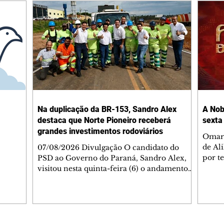
Na duplicação da BR-153, Sandro Alex
A Nob
destaca que Norte Pioneiro receberá
sexta
grandes investimentos rodoviários
Omar 
de Al
07/08/2026 Divulgação O candidato do
por t
PSD ao Governo do Paraná, Sandro Alex,
Helen
visitou nesta quinta-feira (6) o andamento
namor
das obras de duplicação da BR-153 entre
Bakar
Jacarezinho e Santo Antônio da Platina, no
em te
Norte Pioneiro, e lembrou que a região será
acomp
contemplada com um grande programa de
alert
obras já contratado. Nesse primeiro trecho