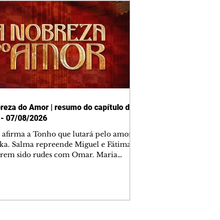
reza do Amor | resumo do capítulo de
 - 07/08/2026
afirma a Tonho que lutará pelo amor
ika. Salma repreende Miguel e Fátima
erem sido rudes com Omar. Maria
a aconselha Manoel sobre seu
o com Ana Maria. Pressionado,
i revela a Jendal que Chinua esteve
rras inimigas. Omar pede que Alika o
anhe até a agência bancária. Chinua
a Dumi, Akin e Ladisa sobre as