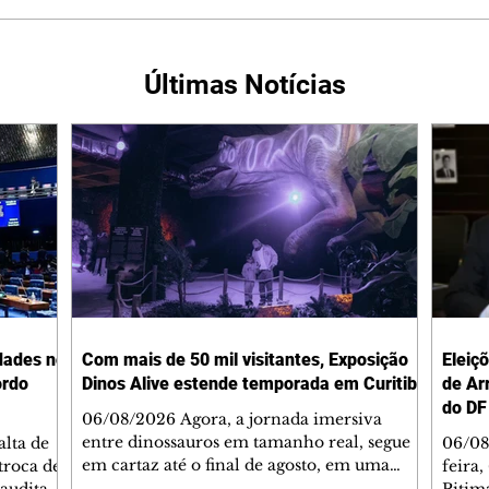
Últimas Notícias
dades no
Com mais de 50 mil visitantes, Exposição
Eleiç
ordo
Dinos Alive estende temporada em Curitiba
de Ar
do DF
06/08/2026 Agora, a jornada imersiva
entre dinossauros em tamanho real, segue
lta de
06/08
em cartaz até o final de agosto, em uma
troca de
feira,
estrutura inédita no Jockey Plaza Shopping