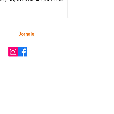
an (PSD) será o candidato à vice na
 do ex-governador José Roberto
a (PSD) na disputa pelo governo do
to Federal. Fontes disseram ao
cast Político que a decisão de uma
 puro-sangue busca trazer um maior
amento do partido para a campanha
Siga
Jornale
osição à governadora Celina Leão
que é candidata à reeleição. Havia
rsas avançadas para que o Avante,
tar