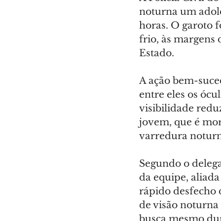
noturna um adole
horas. O garoto f
frio, às margens 
Estado.
A ação bem-suced
entre eles os ócu
visibilidade red
jovem, que é mor
varredura noturn
Segundo o delega
da equipe, aliada
rápido desfecho d
de visão noturna
busca mesmo dura