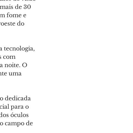
mais de 30 
om fome e 
oeste do 
 tecnologia, 
s com 
 noite. O 
nte uma 
ão dedicada 
ial para o 
dos óculos 
so campo de 