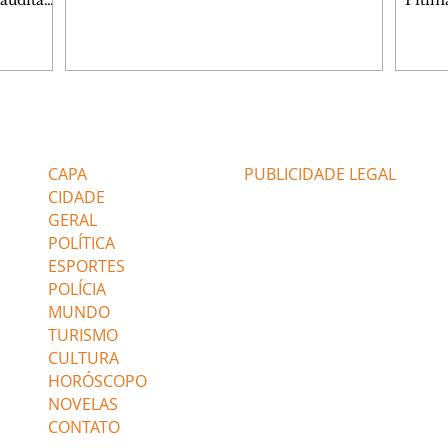
Saudita
Pitim
foto: JESRAEL JOATAN WRUBLEVSKI
o acordo
chapa
Mais de 50 mil pessoas já visitam a
ir o
Arrud
exposição internacional Dinos Alive, em
gação de
Distri
cartaz no Jockey Plaza Shopping. Prevista
srael na
Broad
para ser uma curta temporada em Curitiba,
ork
chapa
o mundo imersivo dos dinossauros em
etróleo
alinh
Editorias
Editais Certificados
tamanho real, estendeu para visitação até o
de 2,75%
de op
fim de agosto. Ação especial Dia dos Pais
petróleo
(PP), 
CAPA
PUBLICIDADE LEGAL
Para
conve
CIDADE
que es
GERAL
POLÍTICA
ESPORTES
POLÍCIA
MUNDO
TURISMO
CULTURA
HORÓSCOPO
NOVELAS
CONTATO