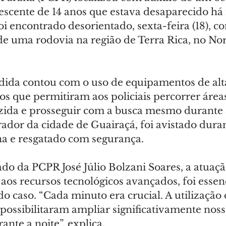
scente de 14 anos que estava desaparecido há 
oi encontrado desorientado, sexta-feira (18), c
de uma rodovia na região de Terra Rica, no Nor
ida contou com o uso de equipamentos de alta
los que permitiram aos policiais percorrer área
uzida e prosseguir com a busca mesmo durante a
ador da cidade de Guairaçá, foi avistado dura
a e resgatado com segurança.
do da PCPR José Júlio Bolzani Soares, a atuaç
 aos recursos tecnológicos avançados, foi essenc
o caso. “Cada minuto era crucial. A utilização 
 possibilitaram ampliar significativamente nos
nte a noite”, explica.