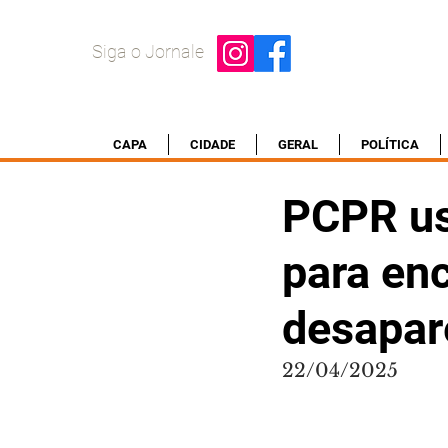
Siga o Jornale
CAPA
CIDADE
GERAL
POLÍTICA
PCPR us
para en
desapar
22/04/2025