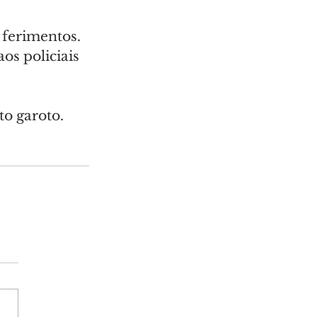
 ferimentos. 
os policiais 
o garoto.