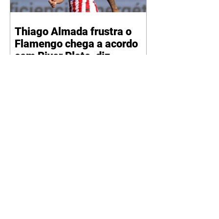
Thiago Almada frustra o
Flamengo chega a acordo
com River Plate, diz
jornalista
06/08/2026 O sonho do
Flamengo em contar com o
talento de Thiago Almada chegou
ao fim. Disputado também pelo
River Plate, o jogador acertou a
sua ida para o clube argentino
frustrando a diretoria rubro-
negra. De acordo com
informações do jornalista
Fabrizio Romano, o meio-
campista tem um acordo verbal
definido faltando apenas detalhes
para que a transação seja