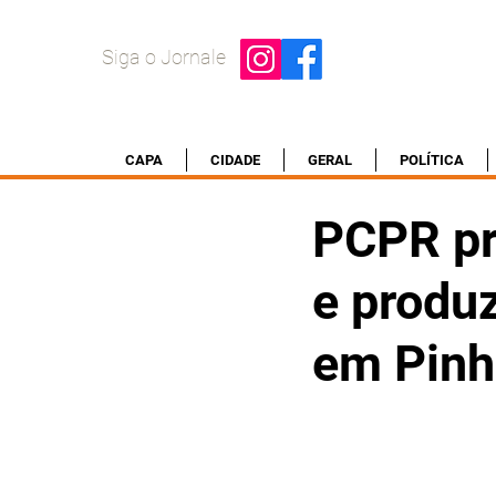
Siga o Jornale
CAPA
CIDADE
GERAL
POLÍTICA
PCPR pr
e produz
em Pinh