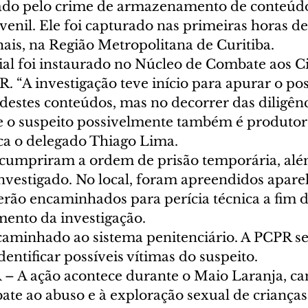
gado pelo crime de armazenamento de conteúd
venil. Ele foi capturado nas primeiras horas de
nhais, na Região Metropolitana de Curitiba.
cial foi instaurado no Núcleo de Combate aos C
. “A investigação teve início para apurar o pos
stes conteúdos, mas no decorrer das diligênc
e o suspeito possivelmente também é produtor 
ica o delegado Thiago Lima.
is cumpriram a ordem de prisão temporária, alé
nvestigado. No local, foram apreendidos apare
erão encaminhados para perícia técnica a fim d
ento da investigação.
aminhado ao sistema penitenciário. A PCPR s
dentificar possíveis vítimas do suspeito.
 
– A ação acontece durante o Maio Laranja, c
te ao abuso e à exploração sexual de crianças