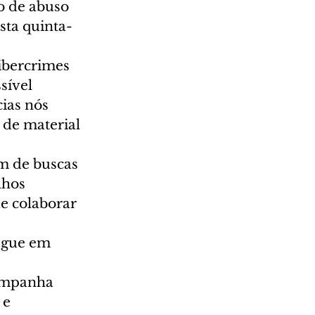
o de abuso 
sta quinta-
ibercrimes 
sível 
ias nós 
de material 
m de buscas 
lhos 
e colaborar 
egue em 
ampanha 
 e 