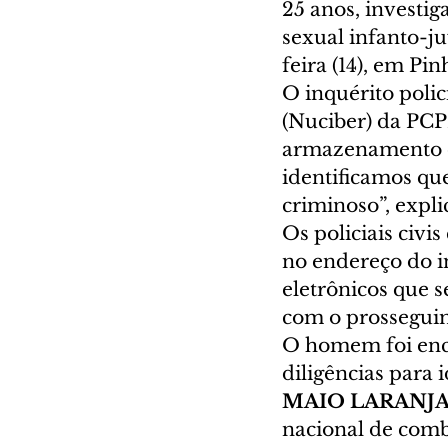
25 anos, investi
sexual infanto-ju
feira (14), em Pi
O inquérito poli
(Nuciber) da PCPR
armazenamento de
identificamos qu
criminoso”, expl
Os policiais civ
no endereço do i
eletrônicos que s
com o prosseguim
O homem foi enc
diligências para i
MAIO LARANJA
nacional de comba