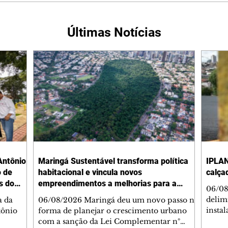
Últimas Notícias
Antônio
Maringá Sustentável transforma política
IPLAN
o de
habitacional e vincula novos
calça
s do
empreendimentos a melhorias para a
06/08
cidade
delimi
a da
06/08/2026 Maringá deu um novo passo na
insta
tônio
forma de planejar o crescimento urbano
de se
com a sanção da Lei Complementar nº