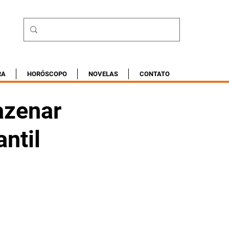
RA
HORÓSCOPO
NOVELAS
CONTATO
azenar
ntil