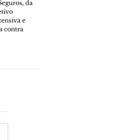
eguros, da 
tivo 
tensiva e 
a contra 