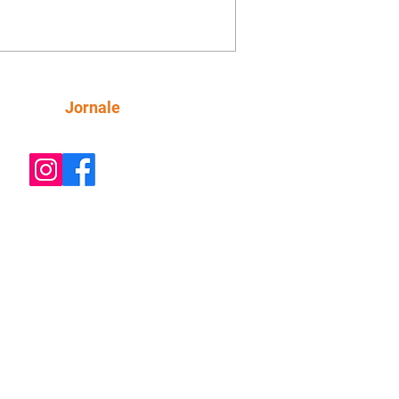
destres, essas estruturas podem causar
rar acidentes de trânsito — e os
ietários dos imóveis podem ser
sabilizados. O alerta é do Instituto de
isa e Planejamento de Ponta Grossa
), que está intensificando a
Siga
Jornale
ização sobre as calçadas, o que inclui
 barreiras. Um ca