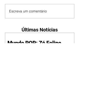
Escreva um comentário
Últimas Notícias
Mundo POP: Zé Felipe
decora novo jatinho com
ilustração de Virgínia e dos
filhos
07/08/2026
Reprodução/Instagram/@zefelip
e Zé Felipe chamou a atenção dos
seguidores ao revelar um detalhe
especial de sua nova aeronave. O
cantor compartilhou nesta
quinta-feira, 6, registros do
jatinho recém-adquirido e