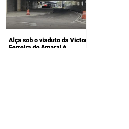
Alça sob o viaduto da Victor
Ferreira do Amaral é
liberada ao tráfego
07/08/2026 Motoristas voltam a
utilizar o acesso que estava
bloqueado para obras SMCS A
alça de retorno sob o viaduto da
Victor Ferreira do Amaral, entre
o Super Muffato e o
Departamento Nacional de
Infraestrutura de Transportes
(DNIT), no Tarumã, está liberada
ao trânsito desde a noite desta