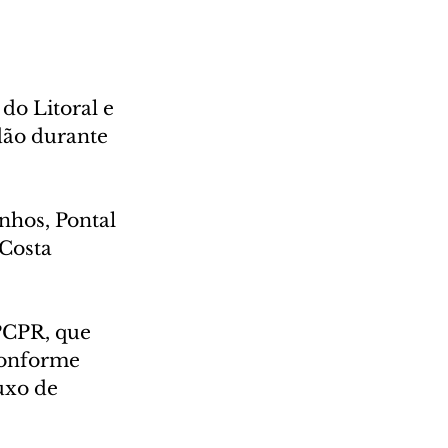
do Litoral e 
dão durante 
nhos, Pontal 
Costa 
PCPR, que 
conforme 
uxo de 