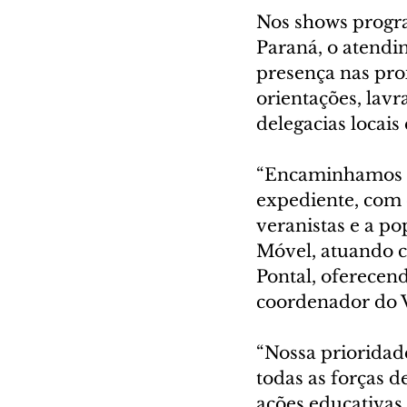
Nos shows progra
Paraná, o atendi
presença nas pro
orientações, lav
delegacias locai
“Encaminhamos re
expediente, com 
veranistas e a po
Móvel, atuando 
Pontal, oferecen
coordenador do V
“Nossa prioridade
todas as forças 
ações educativas 