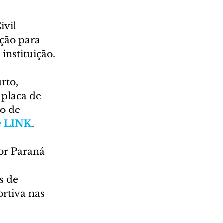
vil 
ção para 
instituição.
rto, 
 placa de 
o de 
e LINK
.
or Paraná 
s de 
rtiva nas 