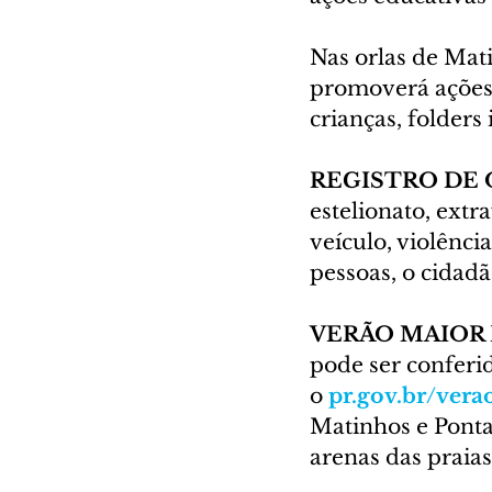
Nas orlas de Mati
promoverá ações e
crianças, folders
REGISTRO DE 
estelionato, extr
veículo, violênc
pessoas, o cidadã
VERÃO MAIOR
pode ser conferi
o 
pr.gov.br/vera
Matinhos e Ponta
arenas das praias