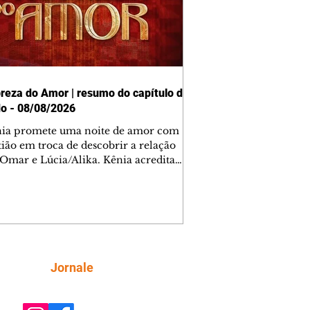
reza do Amor | resumo do capítulo de
o - 08/08/2026
nia promete uma noite de amor com
tião em troca de descobrir a relação
 Omar e Lúcia/Alika. Kênia acredita
inta esteja mesmo ao lado de Jendal, e
o convite para jantar com os dois.
 desabafa com Casemiro e conta que
ília de Lúcia/Alika tem uma dívida
mar. Ana Maria vai à casa de Manoel
estratada por Fortunato. José e Omar
tam sobre a possível jazida de
Siga
Jornale
tênio na região. Virgínia provoca
nes na frente de Marta. Binta s