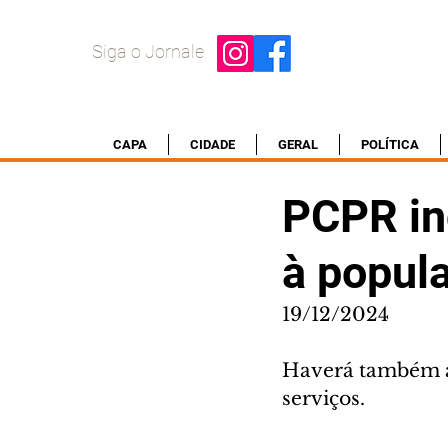
Siga o Jornale
CAPA
CIDADE
GERAL
POLÍTICA
PCPR in
à popul
19/12/2024
Haverá também a 
serviços.