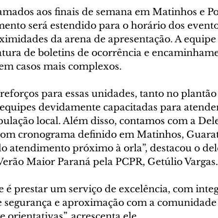
mados aos finais de semana em Matinhos e Po
mento será estendido para o horário dos evento
ximidades da arena de apresentação. A equipe 
ratura de boletins de ocorrência e encaminhame
s em casos mais complexos.
forços para essas unidades, tanto no plantão
equipes devidamente capacitadas para atender
pulação local. Além disso, contamos com a Dele
com cronograma definido em Matinhos, Guarat
do atendimento próximo à orla”, destacou o del
erão Maior Paraná pela PCPR, Getúlio Vargas.
 é prestar um serviço de excelência, com integ
de segurança e aproximação com a comunidade
e orientativas”, acrescenta ele.