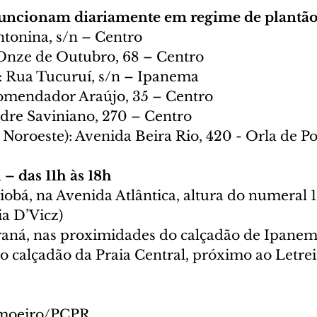
funcionam diariamente em regime de plantão
tonina, s/n – Centro
Onze de Outubro, 68 – Centro
: Rua Tucuruí, s/n – Ipanema
omendador Araújo, 35 – Centro
dre Saviniano, 270 – Centro
 Noroeste): Avenida Beira Rio, 420 - Orla de P
– das 11h às 18h
bá, na Avenida Atlântica, altura do numeral 1
ia D’Vicz)
raná, nas proximidades do calçadão de Ipane
 calçadão da Praia Central, próximo ao Letrei
imoeiro/PCPR