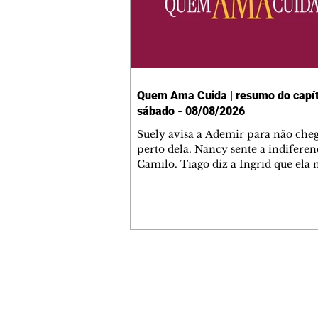
Quem Ama Cuida | resumo do capít
sábado - 08/08/2026
Suely avisa a Ademir para não che
perto dela. Nancy sente a indiferen
Camilo. Tiago diz a Ingrid que ela
competência para presidir a joalher
André conta a Pedro que a associaç
advogados expulsou Ademir. Laure
contrata Adriana para servir no
restaurante. Adriana vê Pedro e Br
restaurante. Bruna provoca Adrian
pede ajuda a André para marcar u
Contato comercial
encontro com Suely. Adriana diz a 
mmjornale@gmail.com
que está feliz trabalhando no resta
Telefone: (41) 99978-9956
Nanc