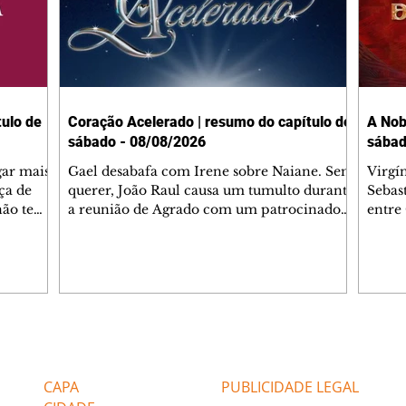
ulo de
Coração Acelerado | resumo do capítulo de
A Nob
sábado - 08/08/2026
sábad
gar mais
Gael desabafa com Irene sobre Naiane. Sem
Virgí
ça de
querer, João Raul causa um tumulto durante
Sebas
 não tem
a reunião de Agrado com um patrocinador.
entre
ia.
Zilá orienta Osmar a seguir Cinara, que
que B
ão de
percebe a movimentação e alerta Ronei.
nega 
ntino
Palhares confronta Cinara sobre a
Tonho
aproximação com Ronei. Eduarda pensa
a fam
una no
em pedir a Valéria para ficar com Sol. Gael
com O
a. Dora
decide terminar com Naiane. João Raul
e é d
m
inventa para Agrado que não está
comen
Editorias
Editais Certificados
Lyris
conseguindo conviver com seu sucesso, e
tungs
urante de
termina o relacionamento dos dois.
Dióge
CAPA
PUBLICIDADE LEGAL