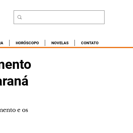
RA
HORÓSCOPO
NOVELAS
CONTATO
mento
araná
ento e os 