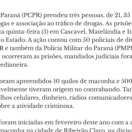
o Paraná (PCPR) prendeu três pessoas, de 21, 35 
gas e associação ao tráfico de drogas. As prisõe
 quinta-feira (5) em Cascavel, Matelândia e It
o Estado. A ação contou com 50 policiais de di
 e também da Polícia Militar do Paraná (PMPR
s ocorreram as prisões, mandados judiciais for
dianeira.
foram apreendidos 10 quilos de maconha e 500 
ssivelmente tiveram origem no contrabando. T
lhos celulares, dinheiro, rádios comunicadores
bre a atividade criminosa.
 foram iniciadas em fevereiro deste ano com a 
 maconha na cidade de Ribeirão Claro, na divis