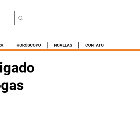
RA
HORÓSCOPO
NOVELAS
CONTATO
tigado
ogas