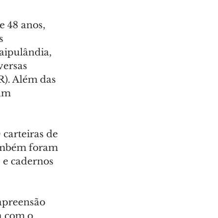
e 48 anos, 
s 
aipulândia, 
versas 
). Além das 
am 
carteiras de 
ambém foram 
 e cadernos 
apreensão 
a com o 