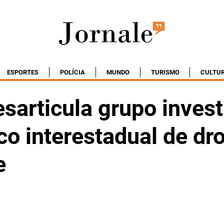
ESPORTES
POLÍCIA
MUNDO
TURISMO
CULTU
sarticula grupo inves
ico interestadual de dr
e