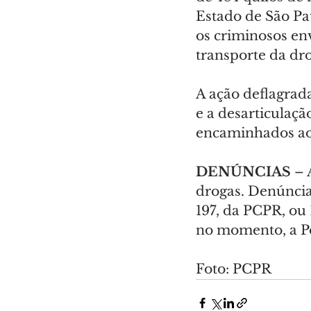
Estado de São Pau
os criminosos en
transporte da dro
A ação deflagrada
e a desarticulaçã
encaminhados ao 
DENÚNCIAS
 –
drogas. Denúncia
197, da PCPR, ou
no momento, a Pol
Foto: PCPR