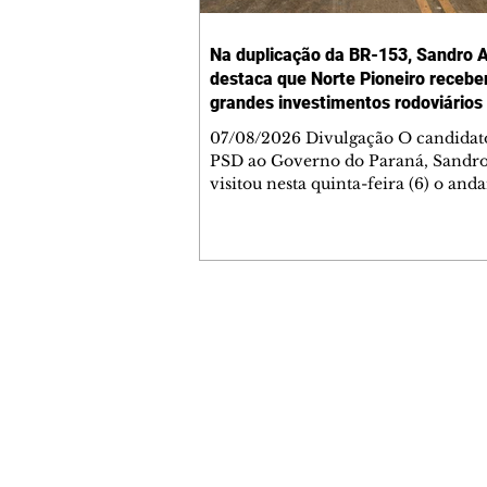
Na duplicação da BR-153, Sandro A
destaca que Norte Pioneiro recebe
grandes investimentos rodoviários
07/08/2026 Divulgação O candidat
PSD ao Governo do Paraná, Sandro
visitou nesta quinta-feira (6) o an
das obras de duplicação da BR-153 
Jacarezinho e Santo Antônio da Pla
Norte Pioneiro, e lembrou que a re
contemplada com um grande prog
obras já contratado. Nesse primeir
com intervenção da concessionári
Contato comercial
cerca de 40% dos serviços concluído
mmjornale@gmail.com
duplicação contempla 50,6 quilôme
Telefone: (41) 99978-9956
rodovia e recebe investimento de
Redação
E-mail:
redacaojornale@gmail.com