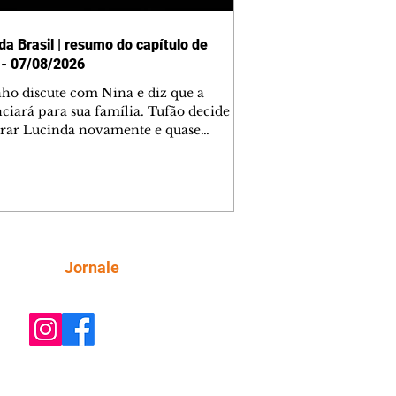
da Brasil | resumo do capítulo de
 - 07/08/2026
nho discute com Nina e diz que a
ciará para sua família. Tufão decide
rar Lucinda novamente e quase
tra Nina no lixão. Débora se
upa com Jorginho. Monalisa pede que
a não a deixe sozinha. Tufão
tra Jorginho e o leva para casa. Max é
l com Carminha. Diógenes se irrita
o Tavinho diz que não negociará o
 de Roni por causa de sua sexualidade.
Siga
Jornale
na admite para Jorginho que Lúcio e
stavam envolvidos na tentativa de
o à