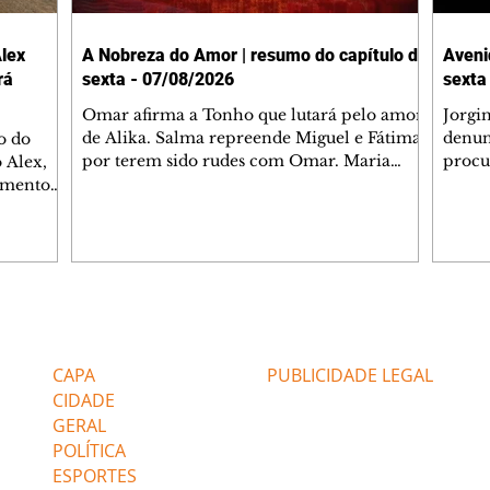
lex
A Nobreza do Amor | resumo do capítulo de
Aveni
rá
sexta - 07/08/2026
sexta
Omar afirma a Tonho que lutará pelo amor
Jorgi
de Alika. Salma repreende Miguel e Fátima
denun
o do
por terem sido rudes com Omar. Maria
procu
 Alex,
Helena aconselha Manoel sobre seu
encon
damento
namoro com Ana Maria. Pressionado,
preoc
entre
Bakari revela a Jendal que Chinua esteve
Olenk
tina, no
em terras inimigas. Omar pede que Alika o
encon
gião será
acompanhe até a agência bancária. Chinua
hosti
rama de
alerta Dumi, Akin e Ladisa sobre as
quand
o trecho
desconfianças de Jendal, que sonda Pascoal
passe
a, com
Editorias
Editais Certificados
sobre seu conselheiro. Chinua sugere que
Janaí
s, a
Kênia reveja sua decisão de se juntar aos
Max e
tros da
CAPA
PUBLICIDADE LEGAL
rebel
assalt
CIDADE
GERAL
POLÍTICA
ESPORTES