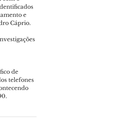
dentificados 
namento e 
dro Cáprio.
investigações 
ico de 
s telefones 
contecendo 
90.