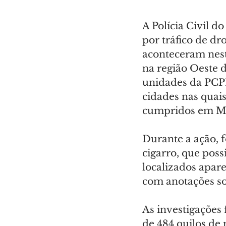
A Polícia Civil d
por tráfico de dro
aconteceram nesta
na região Oeste d
unidades da PCPR
cidades nas quai
cumpridos em Me
Durante a ação, 
cigarro, que po
localizados apare
com anotações so
As investigações
de 484 quilos de