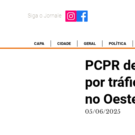
Siga o Jornale
CAPA
CIDADE
GERAL
POLÍTICA
PCPR de
por tráf
no Oest
05/06/2025