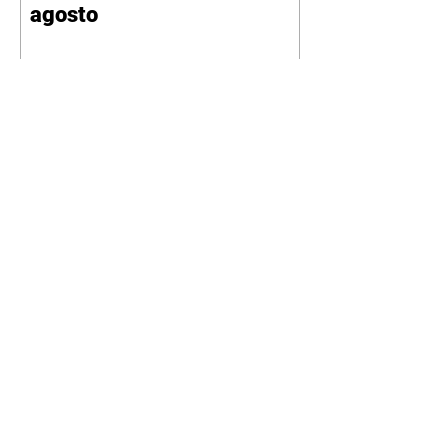
agosto
Curitiba promove oficina
gratuita de defesa pessoal
para mulheres durante o