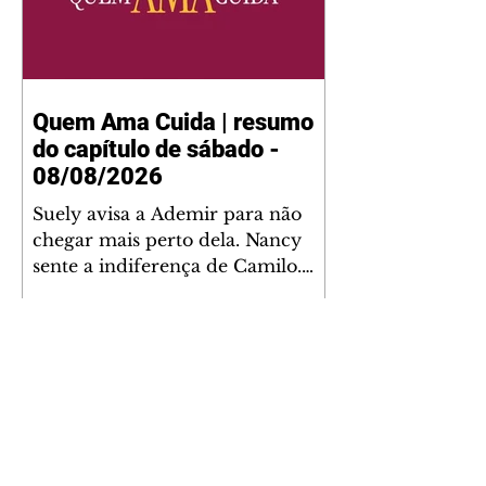
Quem Ama Cuida | resumo
do capítulo de sábado -
08/08/2026
Suely avisa a Ademir para não
chegar mais perto dela. Nancy
sente a indiferença de Camilo.
Tiago diz a Ingrid que ela não
tem competência para presidir a
joalheria. André conta a Pedro
que a associação de advogados
expulsou Ademir. Laurentino
contrata Adriana para servir no
restaurante. Adriana vê Pedro e
Bruna no restaurante. Bruna