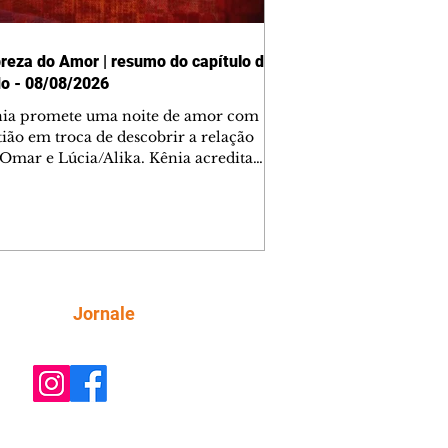
reza do Amor | resumo do capítulo de
o - 08/08/2026
nia promete uma noite de amor com
tião em troca de descobrir a relação
 Omar e Lúcia/Alika. Kênia acredita
inta esteja mesmo ao lado de Jendal, e
o convite para jantar com os dois.
 desabafa com Casemiro e conta que
ília de Lúcia/Alika tem uma dívida
mar. Ana Maria vai à casa de Manoel
estratada por Fortunato. José e Omar
tam sobre a possível jazida de
Siga
Jornale
tênio na região. Virgínia provoca
nes na frente de Marta. Binta s