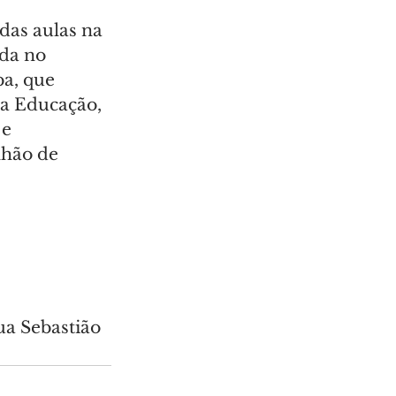
das aulas na 
da no 
a, que 
da Educação, 
e 
lhão de 
a Sebastião 