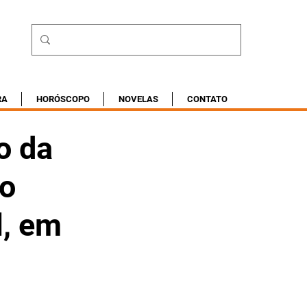
RA
HORÓSCOPO
NOVELAS
CONTATO
o da
no
l, em