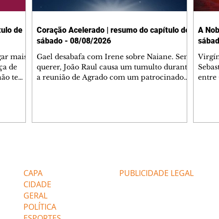
ulo de
Coração Acelerado | resumo do capítulo de
A Nob
sábado - 08/08/2026
sábad
gar mais
Gael desabafa com Irene sobre Naiane. Sem
Virgí
ça de
querer, João Raul causa um tumulto durante
Sebas
 não tem
a reunião de Agrado com um patrocinador.
entre
ia.
Zilá orienta Osmar a seguir Cinara, que
que B
ão de
percebe a movimentação e alerta Ronei.
nega 
ntino
Palhares confronta Cinara sobre a
Tonho
aproximação com Ronei. Eduarda pensa
a fam
una no
em pedir a Valéria para ficar com Sol. Gael
com O
a. Dora
decide terminar com Naiane. João Raul
e é d
m
inventa para Agrado que não está
comen
Editorias
Editais Certificados
Lyris
conseguindo conviver com seu sucesso, e
tungs
urante de
termina o relacionamento dos dois.
Dióge
CAPA
PUBLICIDADE LEGAL
CIDADE
GERAL
POLÍTICA
ESPORTES