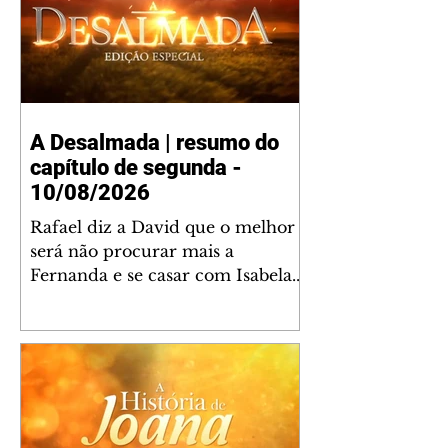
A Desalmada | resumo do
capítulo de segunda -
10/08/2026
Rafael diz a David que o melhor
será não procurar mais a
Fernanda e se casar com Isabela.
Júlia diz a Otávio que sua esposa
desconfia que ele tem uma
amante. Diante do túmulo de
Santiago, Fernanda diz que quer
justiça para ele mas, ao mesmo
tempo, se apaixonou por Rafael.
Martina critica David por ainda