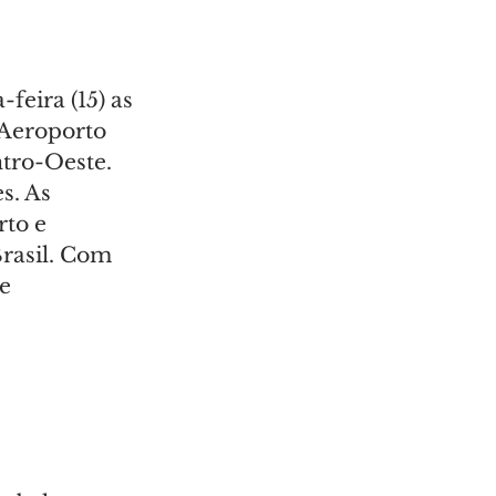
eira (15) as 
 Aeroporto 
tro-Oeste. 
s. As 
to e 
rasil. Com 
e 