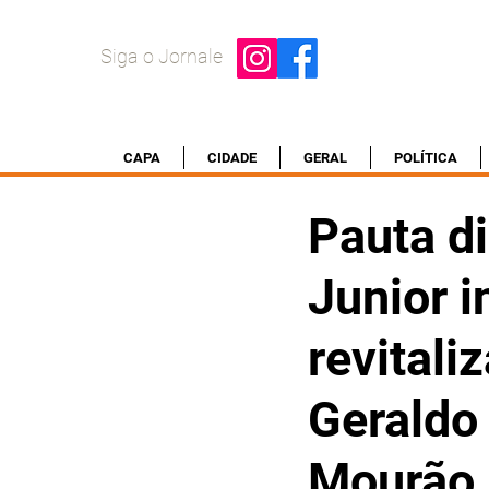
Siga o Jornale
CAPA
CIDADE
GERAL
POLÍTICA
Pauta d
Junior i
revitali
Geraldo
Mourão