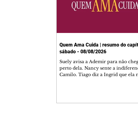
Quem Ama Cuida | resumo do capít
sábado - 08/08/2026
Suely avisa a Ademir para não che
perto dela. Nancy sente a indiferen
Camilo. Tiago diz a Ingrid que ela
competência para presidir a joalher
André conta a Pedro que a associaç
advogados expulsou Ademir. Laure
contrata Adriana para servir no
restaurante. Adriana vê Pedro e Br
restaurante. Bruna provoca Adrian
pede ajuda a André para marcar u
Contato comercial
encontro com Suely. Adriana diz a 
mmjornale@gmail.com
que está feliz trabalhando no resta
Telefone: (41) 99978-9956