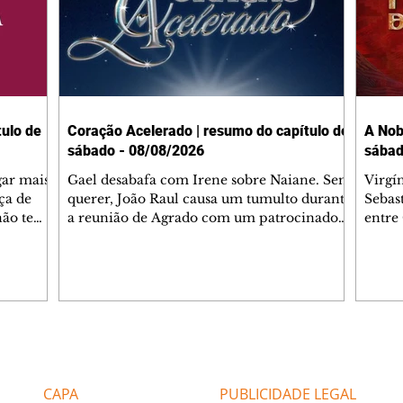
ulo de
Coração Acelerado | resumo do capítulo de
A Nob
sábado - 08/08/2026
sábad
gar mais
Gael desabafa com Irene sobre Naiane. Sem
Virgí
ça de
querer, João Raul causa um tumulto durante
Sebas
 não tem
a reunião de Agrado com um patrocinador.
entre
ia.
Zilá orienta Osmar a seguir Cinara, que
que B
ão de
percebe a movimentação e alerta Ronei.
nega 
ntino
Palhares confronta Cinara sobre a
Tonho
aproximação com Ronei. Eduarda pensa
a fam
una no
em pedir a Valéria para ficar com Sol. Gael
com O
a. Dora
decide terminar com Naiane. João Raul
e é d
m
inventa para Agrado que não está
comen
Editorias
Editais Certificados
Lyris
conseguindo conviver com seu sucesso, e
tungs
urante de
termina o relacionamento dos dois.
Dióge
CAPA
PUBLICIDADE LEGAL