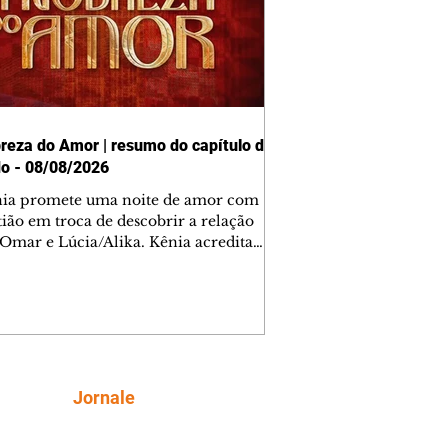
reza do Amor | resumo do capítulo de
o - 08/08/2026
nia promete uma noite de amor com
tião em troca de descobrir a relação
 Omar e Lúcia/Alika. Kênia acredita
inta esteja mesmo ao lado de Jendal, e
o convite para jantar com os dois.
 desabafa com Casemiro e conta que
ília de Lúcia/Alika tem uma dívida
mar. Ana Maria vai à casa de Manoel
estratada por Fortunato. José e Omar
tam sobre a possível jazida de
Siga
Jornale
tênio na região. Virgínia provoca
nes na frente de Marta. Binta s