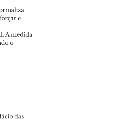
ormaliza 
forçar e 
l. A medida 
ndo o 
ácio das 