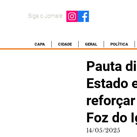
Siga o Jornale
CAPA
CIDADE
GERAL
POLÍTICA
Pauta d
Estado e
reforça
Foz do 
14/05/2025