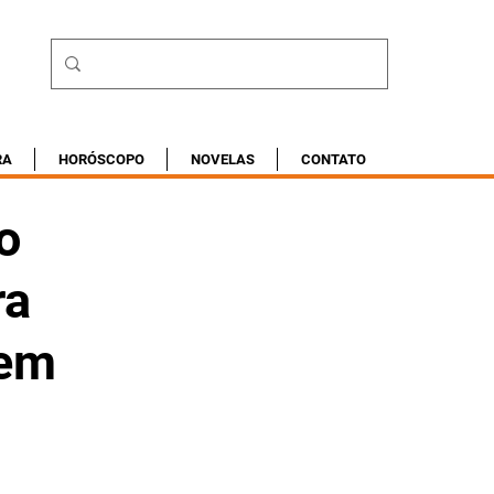
RA
HORÓSCOPO
NOVELAS
CONTATO
o
ra
 em