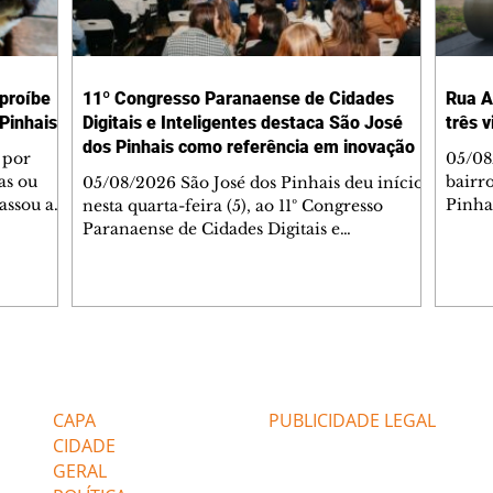
 proíbe
11º Congresso Paranaense de Cidades
Rua A
Pinhais
Digitais e Inteligentes destaca São José
três 
dos Pinhais como referência em inovação
 por
05/08
as ou
bairr
05/08/2026 São José dos Pinhais deu início,
assou a
Pinha
nesta quarta-feira (5), ao 11º Congresso
s. A
asfál
Paranaense de Cidades Digitais e
ipal nº
conju
Inteligentes, principal encontro estadual
231/2023
pavim
voltado à inovação na gestão pública.
bem-
També
Promovido pela Rede Cidade Digital (RCD),
Jorge
em parceria com a Prefeitura de São José
Dióge
dos Pinhais, o evento acontece no
pavim
Aeroporto Internacional Afonso Pena e
Editorias
Editais Certificados
, além
de tr
reúne, até quinta-feira (6), prefeitos,
am a
superf
secretários, vereadores, servidores públicos,
CAPA
PUBLICIDADE LEGAL
veícu
especialistas e empresas de tecnologia de
CIDADE
GERAL