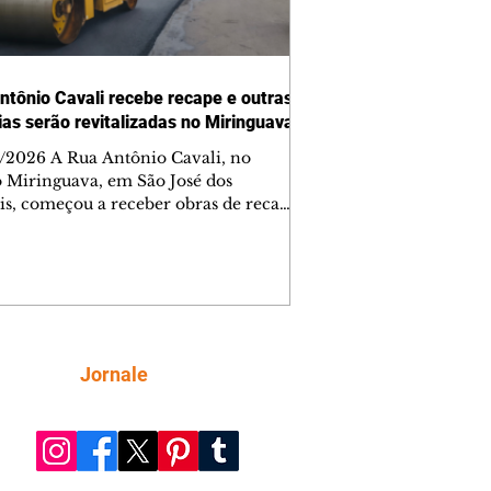
ntônio Cavali recebe recape e outras
vias serão revitalizadas no Miringuava
/2026 A Rua Antônio Cavali, no
o Miringuava, em São José dos
is, começou a receber obras de recape
tico. A intervenção faz parte de um
nto de serviços que vai melhorar a
entação de quatro ruas da região.
m estão previstas obras nas ruas
 da Silva, Everton Pugin de Abreu e
nes Abelardino da Silva. A nova
entação deve melhorar as condições
Siga
Jornale
áfego nas vias, proporcionando uma
ície mais regular para a circulação de