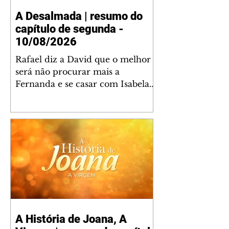
A Desalmada | resumo do
capítulo de segunda -
10/08/2026
Rafael diz a David que o melhor
será não procurar mais a
Fernanda e se casar com Isabela.
Júlia diz a Otávio que sua esposa
desconfia que ele tem uma
amante. Diante do túmulo de
Santiago, Fernanda diz que quer
justiça para ele mas, ao mesmo
tempo, se apaixonou por Rafael.
Martina critica David por ainda
não conhecer Clara e Sandra.
Fernanda confessa a Joana que
não consegue parar de pensar em
A História de Joana, A
Rafael. Isabela e Rafael garantem