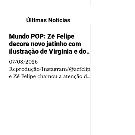
Últimas Notícias
Mundo POP: Zé Felipe
decora novo jatinho com
ilustração de Virgínia e dos
filhos
07/08/2026
Reprodução/Instagram/@zefelip
e Zé Felipe chamou a atenção dos
seguidores ao revelar um detalhe
especial de sua nova aeronave. O
cantor compartilhou nesta
quinta-feira, 6, registros do
jatinho recém-adquirido e
mostrou que decidiu personalizar
o espaço com uma ilustração que
reúne Virginia Fonseca e os três