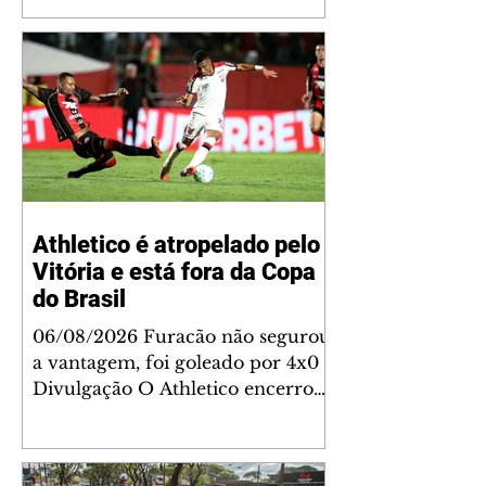
filhos que eles tiveram juntos:
Maria Alice, Maria Flor e José
Leonardo. Na imagem, aparecem
os apelidos dos integrantes da
família, entre eles "Papai",
"Mamãe",
Athletico é atropelado pelo
Vitória e está fora da Copa
do Brasil
06/08/2026 Furacão não segurou
a vantagem, foi goleado por 4x0
Divulgação O Athletico encerrou
sua campanha na Copa do Brasil
nesta quinta-feira (6), em uma
noite infeliz em Salvador (BA). O