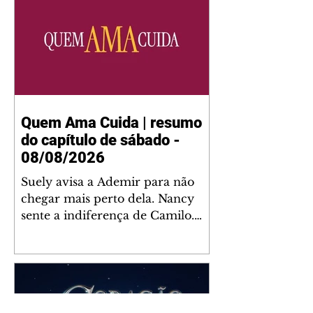
Perneta 30 – loja 21 – galeria
Cezar Franco – centro –
Curitiba. Você pode pedir
também através do nosso
Whatsapp e receber seu livro
virtual: (41) 99719-0645. Escute o
programa Bom Dia Astral através
da Rádio Cultura AM 930 e t
Quem Ama Cuida | resumo
do capítulo de sábado -
08/08/2026
Suely avisa a Ademir para não
chegar mais perto dela. Nancy
sente a indiferença de Camilo.
Tiago diz a Ingrid que ela não
tem competência para presidir a
joalheria. André conta a Pedro
que a associação de advogados
expulsou Ademir. Laurentino