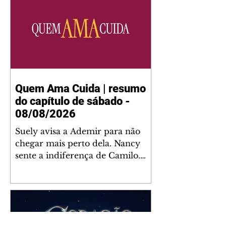
Perneta 30 – loja 21 – galeria
Cezar Franco – centro –
Curitiba. Você pode pedir
também através do nosso
Whatsapp e receber seu livro
virtual: (41) 99719-0645. Escute o
programa Bom Dia Astral através
da Rádio Cultura AM 930 e t
Quem Ama Cuida | resumo
do capítulo de sábado -
08/08/2026
Suely avisa a Ademir para não
chegar mais perto dela. Nancy
sente a indiferença de Camilo.
Tiago diz a Ingrid que ela não
tem competência para presidir a
joalheria. André conta a Pedro
que a associação de advogados
expulsou Ademir. Laurentino