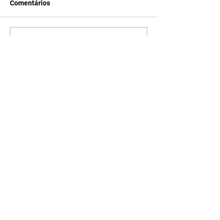
Comentários
Escreva um comentário
Últimas Notícias
A Nobreza do Amor |
resumo do capítulo de sexta
- 07/08/2026