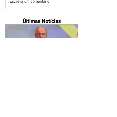
Escreva um comentário
Últimas Notícias
Mercadante rebate Flávio:
BNDES com Lula aprova
mais 78,6% de crédito para
SP do que Bolsonaro
06/08/2026 O presidente do
Banco Nacional de
Desenvolvimento Econômico e
Social (BNDES), Aloizio