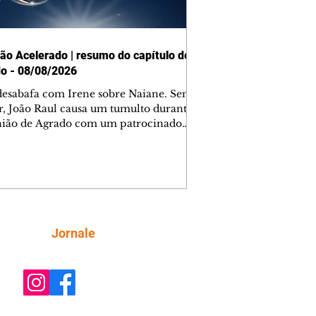
ão Acelerado | resumo do capítulo de
o - 08/08/2026
desabafa com Irene sobre Naiane. Sem
r, João Raul causa um tumulto durante
nião de Agrado com um patrocinador.
orienta Osmar a seguir Cinara, que
be a movimentação e alerta Ronei.
res confronta Cinara sobre a
imação com Ronei. Eduarda pensa
dir a Valéria para ficar com Sol. Gael
e terminar com Naiane. João Raul
ta para Agrado que não está
Siga
Jornale
guindo conviver com seu sucesso, e
na o relacionamento dos dois.