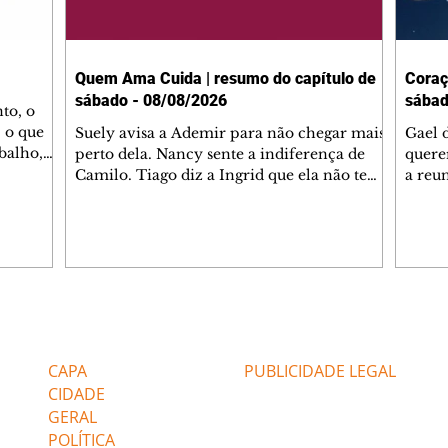
Quem Ama Cuida | resumo do capítulo de
Coraç
sábado - 08/08/2026
sábad
to, o
 o que
Suely avisa a Ademir para não chegar mais
Gael 
balho,
perto dela. Nancy sente a indiferença de
quere
studo
Camilo. Tiago diz a Ingrid que ela não tem
a reu
da nossa
competência para presidir a joalheria.
Zilá 
miliano
André conta a Pedro que a associação de
perce
r Franco
advogados expulsou Ademir. Laurentino
Palha
ir
contrata Adriana para servir no
aprox
 e
restaurante. Adriana vê Pedro e Bruna no
em pe
-0645.
restaurante. Bruna provoca Adriana. Dora
decid
através
pede ajuda a André para marcar um
inven
Editorias
Editais Certificados
encontro com Suely. Adriana diz a Lyris
conse
que está feliz trabalhando no restaurante de
termi
CAPA
PUBLICIDADE LEGAL
Nanc
CIDADE
GERAL
POLÍTICA