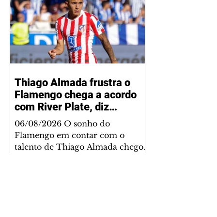
Thiago Almada frustra o
Flamengo chega a acordo
com River Plate, diz
jornalista
06/08/2026 O sonho do
Flamengo em contar com o
talento de Thiago Almada chegou
ao fim. Disputado também pelo
River Plate, o jogador acertou a
sua ida para o clube argentino
frustrando a diretoria rubro-
negra. De acordo com
informações do jornalista