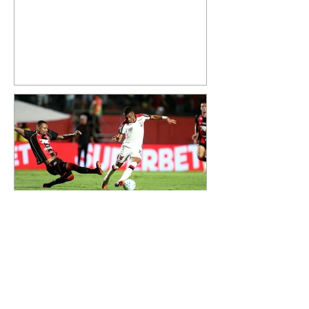
quinta-feira, 6, registros do
jatinho recém-adquirido e
mostrou que decidiu personalizar
o espaço com uma ilustração que
reúne Virginia Fonseca e os três
filhos que eles tiveram juntos:
Maria Alice, Maria Flor e José
Leonardo. Na imagem, aparecem
os apelidos dos integrantes da
família, entre eles "Papai",
"Mamãe",
Athletico é atropelado pelo
Vitória e está fora da Copa
do Brasil
06/08/2026 Furacão não segurou
a vantagem, foi goleado por 4x0