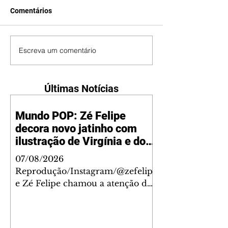
Comentários
Escreva um comentário
Últimas Notícias
Mundo POP: Zé Felipe
decora novo jatinho com
ilustração de Virgínia e dos
filhos
07/08/2026
Reprodução/Instagram/@zefelip
e Zé Felipe chamou a atenção dos
seguidores ao revelar um detalhe
especial de sua nova aeronave. O
cantor compartilhou nesta