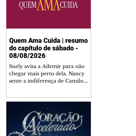
Quem Ama Cuida | resumo
do capítulo de sábado -
08/08/2026
Suely avisa a Ademir para não
chegar mais perto dela. Nancy
sente a indiferença de Camilo.
Tiago diz a Ingrid que ela não
tem competência para presidir a
joalheria. André conta a Pedro
que a associação de advogados
expulsou Ademir. Laurentino
contrata Adriana para servir no
restaurante. Adriana vê Pedro e