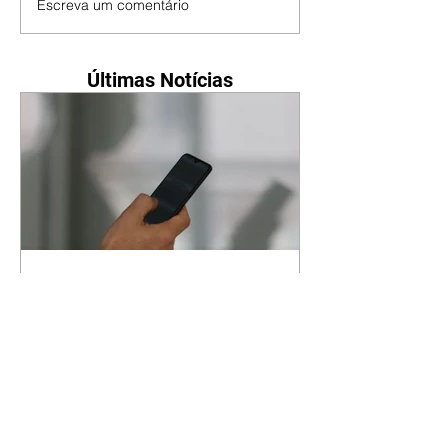
Escreva um comentário
Últimas Notícias
Mais de 830 mil celulares
foram roubados em 2025
06/08/2026 Roubos recuaram
18,6%; enquanto os furtos
aumentaram 0,9% Agência Brasil
O Brasil registrou 830.890 roubos
ou furtos de celulares em 2025 –