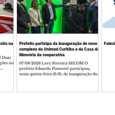
sito na
Prefeito participa da inauguração de novo
Falec
complexo da Unimed Curitiba e da Casa da
Memória da cooperativa
M Duas
ações no
07/08/2026 Levy Ferreira/SECOM O
e
prefeito Eduardo Pimentel participou,
çam às
nesta quinta-feira (6/8), da inauguração do
egiões do
novo Complexo Administrativo da Unimed
de.
Curitiba, no Tarumã. Durante a cerimônia,
ão o
também foi inaugurada a Casa da Memória
ientação
da cooperativa, espaço criado para
m os
preservar a trajetória da instituição, que
celebra 55 anos de fundação nesta mesma
Editorias
Editais Certificados
e as
data. O complexo está localizado na