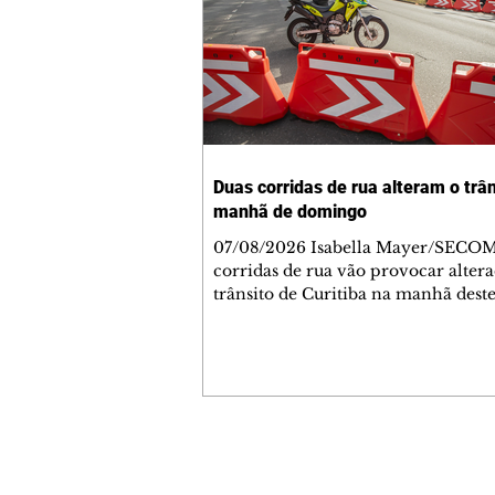
Duas corridas de rua alteram o trân
manhã de domingo
07/08/2026 Isabella Mayer/SECO
corridas de rua vão provocar alter
trânsito de Curitiba na manhã dest
domingo (9/8). As mudanças come
5h30 e afetam principalmente as r
Jardim das Américas e do Água Ver
Agentes de trânsito e monitores far
acompanhamento das provas. A or
é para que os motoristas programe
deslocamentos com antecedência,
Contato comercial
respeitem a sinalização provisória 
mmjornale@gmail.com