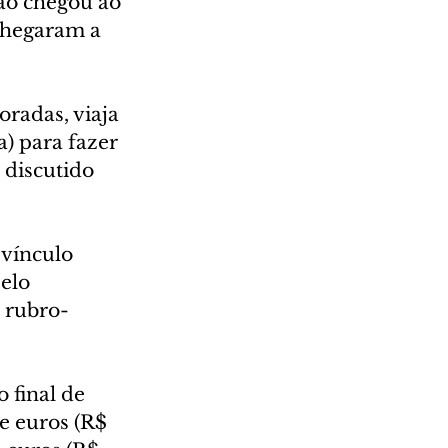
ão chegou ao 
 chegaram a 
radas, viaja 
) para fazer 
 discutido 
vínculo 
elo 
o rubro-
 final de 
e euros (R$ 