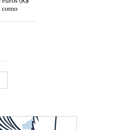
 euros (R$ 
s como 