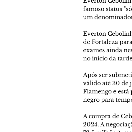
Everton Cebolin
famoso status "só
um denominado
Everton Cebolinha
de Fortaleza para
exames ainda nest
no início da tarde
Após ser submeti
válido até 30 de 
Flamengo e está p
negro para temp
A compra de Cebo
2024. A negociaçã