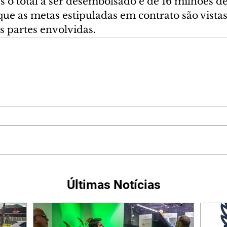
s o total a ser desembolsado é de 16 milhões de
 que as metas estipuladas em contrato são vista
s partes envolvidas.
Últimas Notícias