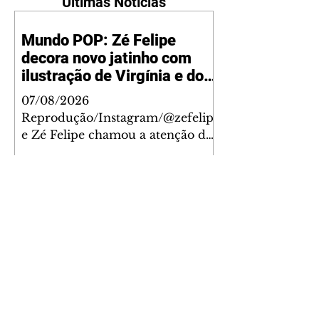
Últimas Notícias
Mundo POP: Zé Felipe
decora novo jatinho com
ilustração de Virgínia e dos
filhos
07/08/2026
Reprodução/Instagram/@zefelip
e Zé Felipe chamou a atenção dos
seguidores ao revelar um detalhe
especial de sua nova aeronave. O
cantor compartilhou nesta
quinta-feira, 6, registros do
jatinho recém-adquirido e
mostrou que decidiu personalizar
o espaço com uma ilustração que
reúne Virginia Fonseca e os três
filhos que eles tiveram juntos:
Maria Alice, Maria Flor e José