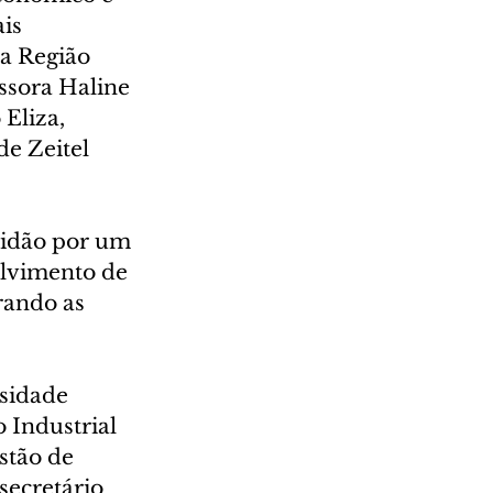
is 
a Região 
ssora Haline 
Eliza, 
e Zeitel 
tidão por um 
olvimento de 
rando as 
sidade 
 Industrial 
stão de 
secretário 