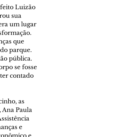
feito Luizão 
rou sua 
era um lugar 
nsformação. 
nças que 
 do parque. 
ão pública. 
rpo se fosse 
ter contado 
inho, as 
, Ana Paula 
ssistência 
nanças e 
conômico e 