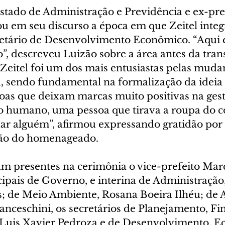
Estado de Administração e Previdência e ex-pre
u em seu discurso a época em que Zeitel integ
etário de Desenvolvimento Econômico. “Aqui 
o”, descreveu Luizão sobre a área antes da tra
 Zeitel foi um dos mais entusiastas pelas muda
a, sendo fundamental na formalização da ideia
oas que deixam marcas muito positivas na gest
to humano, uma pessoa que tirava a roupa do co
dar alguém”, afirmou expressando gratidão por 
ção do homenageado.
 presentes na cerimônia o vice-prefeito Marc
cipais de Governo, e interina de Administração
 de Meio Ambiente, Rosana Boeira Ilhéu; de A
anceschini, os secretários de Planejamento, Fi
Luis Xavier Pedroza e de Desenvolvimento, E