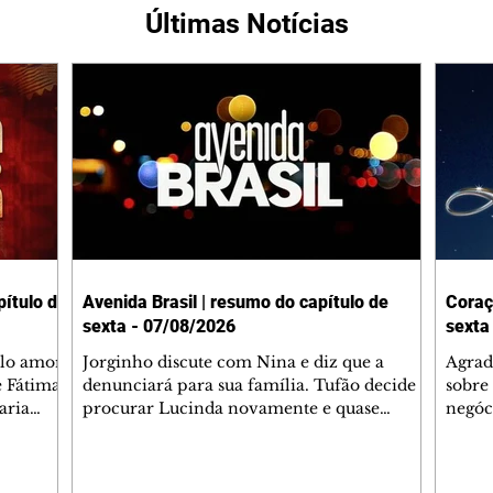
Últimas Notícias
ítulo de
Avenida Brasil | resumo do capítulo de
Coraç
sexta - 07/08/2026
sexta
elo amor
Jorginho discute com Nina e diz que a
Agrad
e Fátima
denunciará para sua família. Tufão decide
sobre 
aria
procurar Lucinda novamente e quase
negóc
u
encontra Nina no lixão. Débora se
Janet
do,
preocupa com Jorginho. Monalisa pede que
Verôn
esteve
Olenka não a deixe sozinha. Tufão
inform