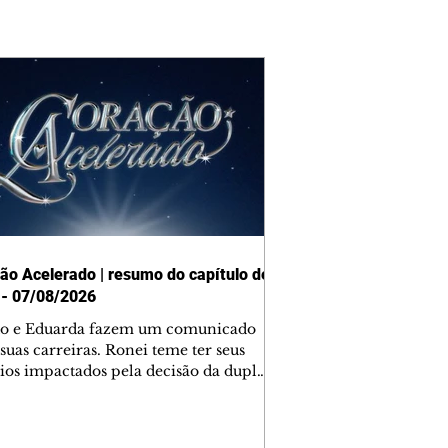
ão Acelerado | resumo do capítulo de
 - 07/08/2026
o e Eduarda fazem um comunicado
suas carreiras. Ronei teme ter seus
ios impactados pela decisão da dupla.
e decide prestar queixa contra
ica. Gael descobre que Naiane passou
ações sigilosas para Talita. Ronei