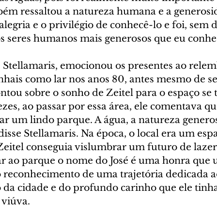
mbém ressaltou a natureza humana e a generosi
 alegria e o privilégio de conhecê-lo e foi, sem 
seres humanos mais generosos que eu conheci
l, Stellamaris, emocionou os presentes ao rele
inhais como lar nos anos 80, antes mesmo de se
ntou sobre o sonho de Zeitel para o espaço se 
ezes, ao passar por essa área, ele comentava qu
ar um lindo parque. A água, a natureza generos
 disse Stellamaris. Na época, o local era um esp
eitel conseguia vislumbrar um futuro de lazer
 ao parque o nome do José é uma honra que u
 o reconhecimento de uma trajetória dedicada a
da cidade e do profundo carinho que ele tinha
 viúva.