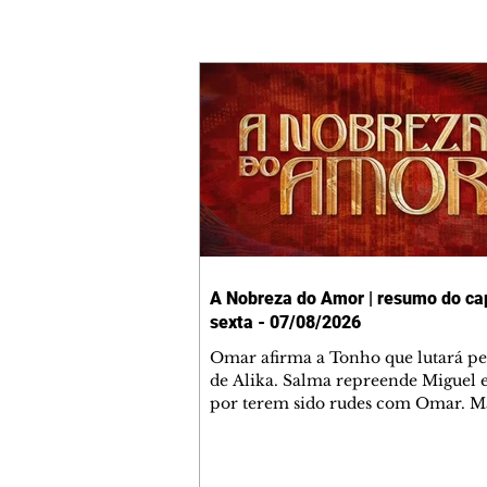
A Nobreza do Amor | resumo do cap
sexta - 07/08/2026
Omar afirma a Tonho que lutará p
de Alika. Salma repreende Miguel 
por terem sido rudes com Omar. M
Helena aconselha Manoel sobre se
namoro com Ana Maria. Pressiona
Bakari revela a Jendal que Chinua 