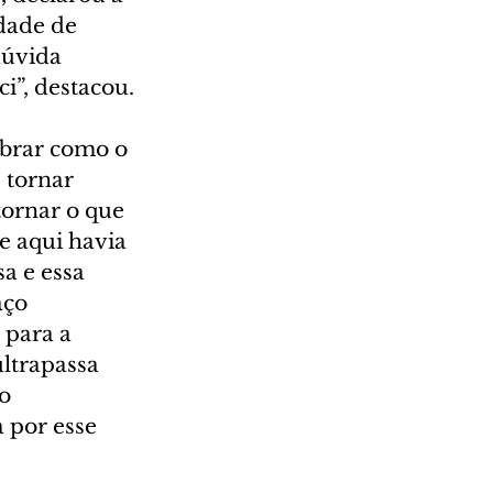
dade de 
dúvida 
”, destacou.
mbrar como o 
 tornar 
tornar o que 
e aqui havia 
a e essa 
aço 
 para a 
ltrapassa 
o 
 por esse 