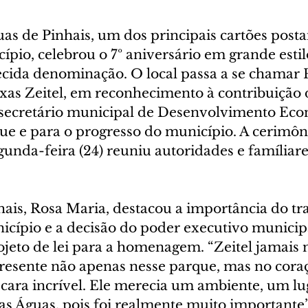
s de Pinhais, um dos principais cartões postai
ípio, celebrou o 7º aniversário em grande esti
ida denominação. O local passa a se chamar 
ixas Zeitel, em reconhecimento à contribuição 
secretário municipal de Desenvolvimento Eco
ue e para o progresso do município. A cerimôni
gunda-feira (24) reuniu autoridades e famíliare
hais, Rosa Maria, destacou a importância do tr
icípio e a decisão do poder executivo municip
jeto de lei para a homenagem. “Zeitel jamais 
presente não apenas nesse parque, mas no cor
ara incrível. Ele merecia um ambiente, um luga
s Águas, pois foi realmente muito importante”