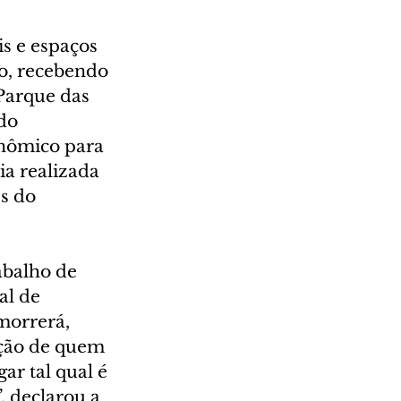
s e espaços 
lo, recebendo 
Parque das 
do 
nômico para 
a realizada 
s do 
abalho de 
al de 
morrerá, 
ação de quem 
r tal qual é 
, declarou a 