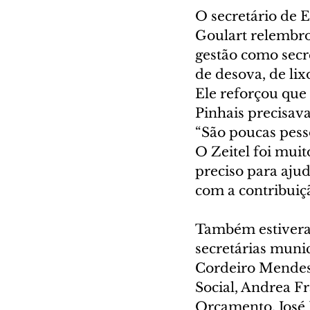
O secretário de 
Goulart relembro
gestão como secr
de desova, de lix
Ele reforçou que
Pinhais precisav
“São poucas pess
O Zeitel foi mui
preciso para aju
com a contribui
Também estiveram
secretárias muni
Cordeiro Mendes;
Social, Andrea Fr
Orçamento, José 