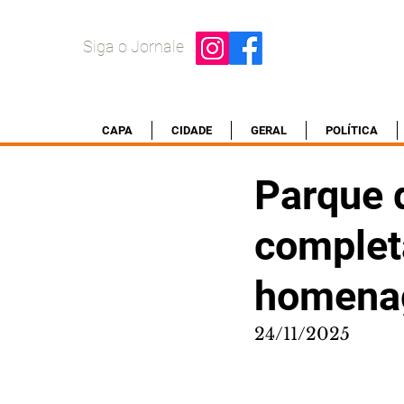
Siga o Jornale
CAPA
CIDADE
GERAL
POLÍTICA
Parque 
complet
homenag
24/11/2025