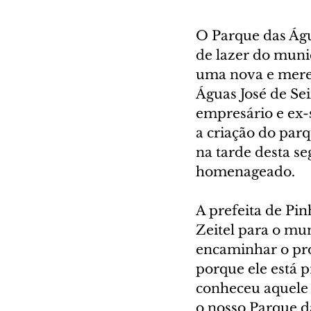
O Parque das Água
de lazer do munic
uma nova e merec
Águas José de Se
empresário e ex-
a criação do parq
na tarde desta se
homenageado.
A prefeita de Pin
Zeitel para o mun
encaminhar o pro
porque ele está 
conheceu aquele c
o nosso Parque da