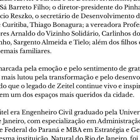
Sá Barreto Filho; o diretor-presidente do Pinha
cio Reszko, o secretário de Desenvolvimento d
 Curitiba, Thiago Bonagura; a vereadora Profe
ores Arnaldo do Vizinho Solidário, Carlinhos do 
o, Sargento Almeida e Tielo; além dos filhos d
demais familiares.
marcada pela emoção e pelo sentimento de gra
 mais lutou pela transformação e pelo desenv
do que o legado de Zeitel continue vivo e inspi
 em um dos espaços mais queridos da cidade.
itel era Engenheiro Civil graduado pela Univer
e Janeiro, com especialização em Administração
e Federal do Paraná e MBA em Estratégia e Ge
sma instituição. Natural do Rio de Janeiro, foi 