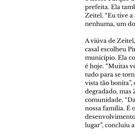
prefeita. Ela ta
Zeitel. “Eu tive a
nenhuma, um dos 
A viúva de Zeite
casal escolheu P
município. Ela co
é hoje. “Muitas v
tudo para se torn
vista tão bonita”,
degradado, mas Z
comunidade. “Dar
nossa família. É
desenvolvimento 
lugar”, concluiu a