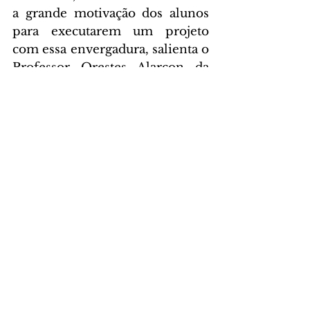
a grande motivação dos alunos 
para executarem um projeto 
com essa envergadura, salienta o 
Professor Orestes Alarcon da 
Engenharia Mecânica da UFSC.
DAS ASSESSORIAS
Comentários
Escreva um comentário
Últimas Notícias