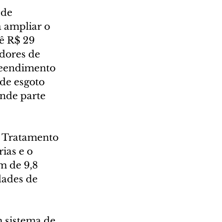
de 
 ampliar o 
ê R$ 29 
dores de 
reendimento 
de esgoto 
nde parte 
 Tratamento 
ias e o 
m de 9,8 
dades de 
 sistema de 