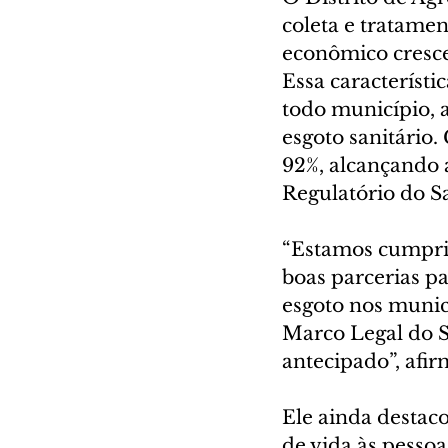
coleta e tratame
econômico cresce
Essa característi
todo município, 
esgoto sanitário.
92%, alcançando 
Regulatório do 
“Estamos cumpri
boas parcerias pa
esgoto nos munic
Marco Legal do S
antecipado”, afir
Ele ainda destaco
de vida às pessoa