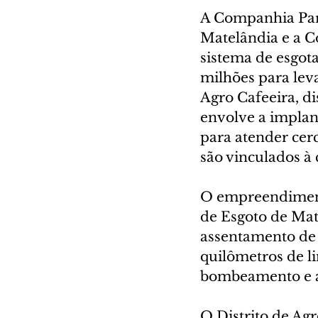
A Companhia Par
Matelândia e a C
sistema de esgot
milhões para lev
Agro Cafeeira, d
envolve a implant
para atender cerc
são vinculados à 
O empreendiment
de Esgoto de Mate
assentamento de 
quilômetros de li
bombeamento e a
O Distrito de Ag