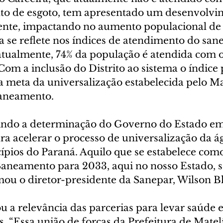
nto de esgoto, tem apresentado um desenvolvi
nte, impactando no aumento populacional de 
ca se reflete nos índices de atendimento do sa
atualmente, 74% da população é atendida com o
 Com a inclusão do Distrito ao sistema o índice 
a meta da universalização estabelecida pelo M
Saneamento.
ndo a determinação do Governo do Estado em 
ra acelerar o processo de universalização da á
ípios do Paraná. Aquilo que se estabelece com
aneamento para 2033, aqui no nosso Estado, s
mou o diretor-presidente da Sanepar, Wilson Bl
u a relevância das parcerias para levar saúde 
s. “Essa união de forças da Prefeitura de Matel