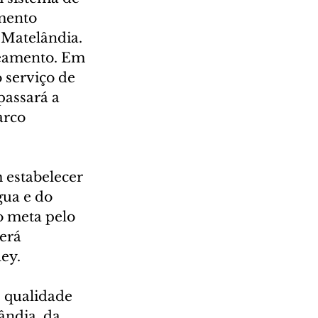
mento 
Matelândia. 
neamento. Em 
 serviço de 
passará a 
arco 
estabelecer 
gua e do 
o meta pelo 
erá 
ey.
e qualidade 
ândia, da 