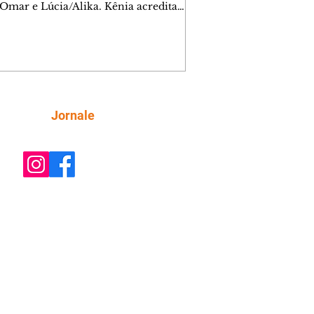
 Omar e Lúcia/Alika. Kênia acredita
inta esteja mesmo ao lado de Jendal, e
o convite para jantar com os dois.
 desabafa com Casemiro e conta que
ília de Lúcia/Alika tem uma dívida
mar. Ana Maria vai à casa de Manoel
estratada por Fortunato. José e Omar
tam sobre a possível jazida de
Siga
Jornale
tênio na região. Virgínia provoca
nes na frente de Marta. Binta s