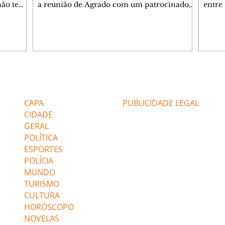
 não tem
a reunião de Agrado com um patrocinador.
entre
ia.
Zilá orienta Osmar a seguir Cinara, que
que B
ão de
percebe a movimentação e alerta Ronei.
nega 
ntino
Palhares confronta Cinara sobre a
Tonho
aproximação com Ronei. Eduarda pensa
a fam
una no
em pedir a Valéria para ficar com Sol. Gael
com O
a. Dora
decide terminar com Naiane. João Raul
e é d
m
inventa para Agrado que não está
comen
Editorias
Editais Certificados
Lyris
conseguindo conviver com seu sucesso, e
tungs
urante de
termina o relacionamento dos dois.
Dióge
CAPA
PUBLICIDADE LEGAL
CIDADE
GERAL
POLÍTICA
ESPORTES
POLÍCIA
MUNDO
TURISMO
CULTURA
HORÓSCOPO
NOVELAS