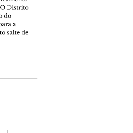
O Distrito 
o do 
ara a 
o salte de 