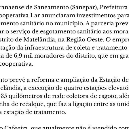
anaense de Saneamento (Sanepar), Prefeitura 
ooperativa Lar anunciaram investimentos para
amento sanitário no município. A parceria prev
ar o serviço de esgotamento sanitário aos mora
istrito de Matelândia, na Região Oeste. O emp
ação da infraestrutura de coleta e tratamento 
a de 6,9 mil moradores do distrito, que em gra
cooperativa.
o prevê a reforma e ampliação da Estação de
lândia, a execução de quatro estações elevatór
35 quilômetros de rede coletora de esgoto, alé
nha de recalque, que faz a ligação entre as uni
 estação de tratamento.
ro Cafeeira, que atualmente não é atendido com