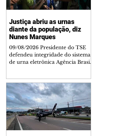
Justiça abriu as urnas
diante da população, diz
Nunes Marques
09/08/2026 Presidente do TSE
defendeu integridade do sistema
de urna eletrônica Agência Brasil
O presidente do Tribunal
Superior Eleitoral (TSE), Kassio
Nunes Marques, voltou a
defender a confiabilidade do
sistema eletrônico de votação do
Brasil e destacou as iniciativas da
Justiça para fortalecer o processo
democrático. O ministro
discursou na abertura da Corrida
pela Democracia, realizada pelo