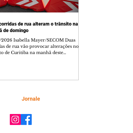
corridas de rua alteram o trânsito na
ã de domingo
/2026 Isabella Mayer/SECOM Duas
das de rua vão provocar alterações no
ito de Curitiba na manhã deste
go (9/8). As mudanças começam às
e afetam principalmente as regiões do
m das Américas e do Água Verde.
es de trânsito e monitores farão o
anhamento das provas. A orientação
a que os motoristas programem os
camentos com antecedência,
Siga
Jornale
tem a sinalização provisória e as
ações dos agentes de trânsito,
ando rotas al