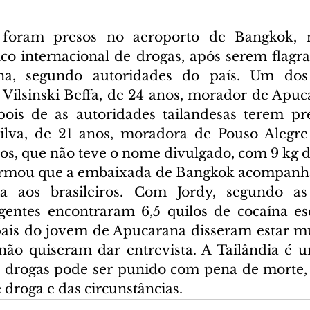
s foram presos no aeroporto de Bangkok, na
ico internacional de drogas, após serem flagra
ína, segundo autoridades do país. Um dos
Vilsinski Beffa, de 24 anos, morador de Apucar
pois de as autoridades tailandesas terem pr
ilva, de 21 anos, moradora de Pouso Alegre
s, que não teve o nome divulgado, com 9 kg d
ormou que a embaixada de Bangkok acompanha 
cia aos brasileiros. Com Jordy, segundo as 
agentes encontraram 6,5 quilos de cocaína e
ais do jovem de Apucarana disseram estar mu
não quiseram dar entrevista. A Tailândia é u
de drogas pode ser punido com pena de morte
 droga e das circunstâncias.