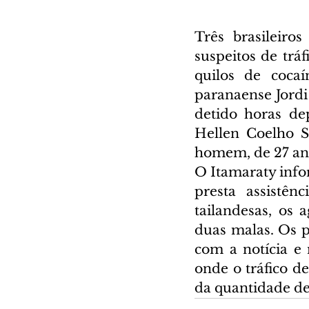
Três brasileiro
suspeitos de tráf
quilos de coca
paranaense Jordi 
detido horas de
Hellen Coelho S
homem, de 27 ano
O Itamaraty inf
presta assistên
tailandesas, os 
duas malas. Os p
com a notícia e 
onde o tráfico 
da quantidade de