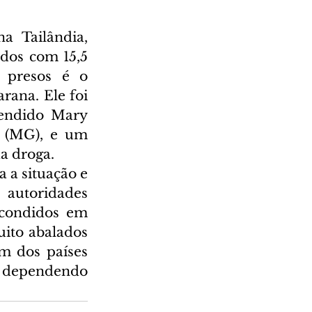
 Tailândia, 
dos com 15,5 
 presos é o 
ana. Ele foi 
endido Mary 
 (MG), e um 
a droga.
a situação e 
autoridades 
scondidos em 
ito abalados 
m dos países 
, dependendo 