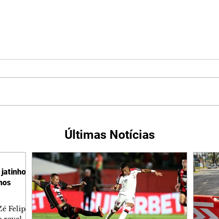
Últimas Notícias
jatinho
lhos
é Felipe
 revelar