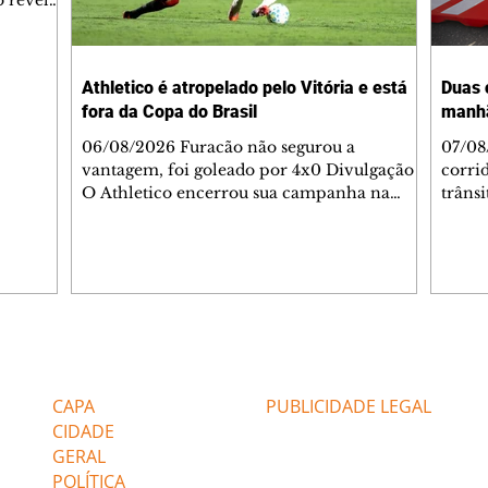
ronave.
-feira,
rido e
Athletico é atropelado pelo Vitória e está
Duas 
o espaço
fora da Copa do Brasil
manh
inia
veram
06/08/2026 Furacão não segurou a
07/08
sé
vantagem, foi goleado por 4x0 Divulgação
corri
s
O Athletico encerrou sua campanha na
trâns
 entre
Copa do Brasil nesta quinta-feira (6), em
domin
uma noite infeliz em Salvador (BA). O time
5h30 
paranaense foi superado por 4×0 pelo
Jardi
Vitória, no Barradão, e viu derreter a
Agent
vantagem de dois gols que levou da Arena
acomp
da Baixada. A equipe baiana marcou dois
é par
gols em cada tempo. Renê e Erick
deslo
Editorias
Editais Certificados
balançaram a rede no primeiro. Renê e
respei
Marinho fecharam a conta no segundo.
orient
CAPA
PUBLICIDADE LEGAL
Superado por 4×
utiliz
CIDADE
GERAL
POLÍTICA