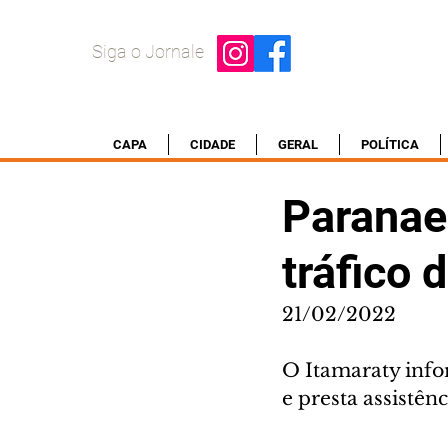
Siga o Jornale
CAPA
CIDADE
GERAL
POLÍTICA
Paranaen
tráfico 
21/02/2022
O Itamaraty inf
e presta assistênc