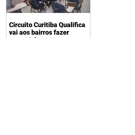
Circuito Curitiba Qualifica
vai aos bairros fazer
encaminhamentos a cursos
gratuitos
06/08/2026 Quem busca uma
oportunidade para se qualificar e
aumentar as chances de
conquistar um emprego terá uma
programação especial na
próxima semana. De segunda
(10/8) a sexta-feira (14/8), das 9h
às 13h, a Secretaria Municipal de
Desenvolvimento Econômico e
Inovação (SMDEI) promove o 2º
Circuito Curitiba Qualifica,
levando orientação, palestras,