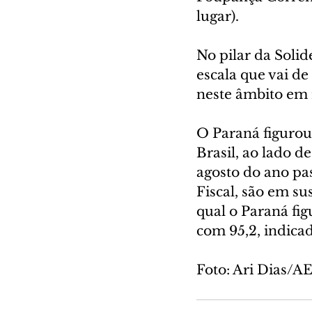
lugar).
No pilar da Soli
escala que vai de
neste âmbito em 
O Paraná figurou
Brasil, ao lado d
agosto do ano pa
Fiscal, são em s
qual o Paraná fig
com 95,2, indica
Foto: Ari Dias/A