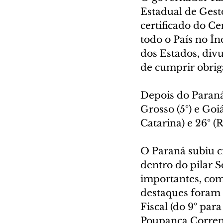
Estadual de Gest
certificado do C
todo o País no Í
dos Estados, div
de cumprir obrig
Depois do Paraná 
Grosso (5º) e Goi
Catarina) e 26º (
O Paraná subiu c
dentro do pilar 
importantes, com
destaques foram e
Fiscal (do 9º para
Poupança Corrente