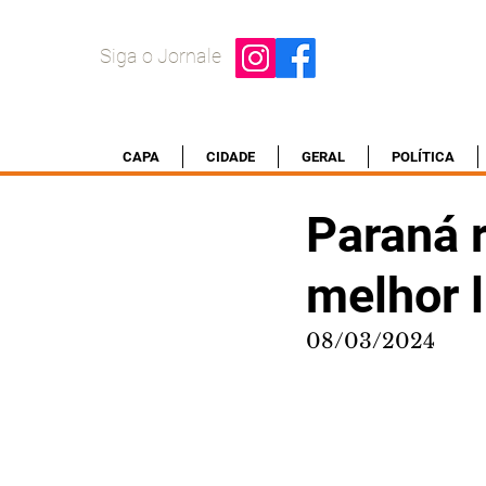
Siga o Jornale
CAPA
CIDADE
GERAL
POLÍTICA
Paraná r
melhor l
08/03/2024