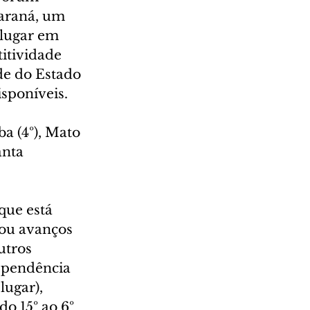
araná, um 
 lugar em 
itividade 
de do Estado 
sponíveis.
a (4º), Mato 
anta 
que está 
rou avanços 
utros 
ependência 
lugar), 
o 15º ao 6º 