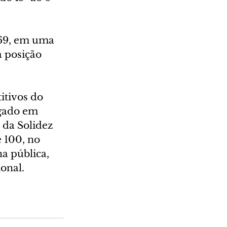
 69, em uma 
 posição 
tivos do 
lgado em 
 da Solidez 
 100, no 
a pública, 
onal.