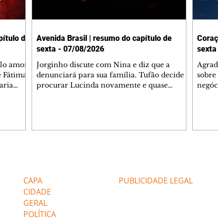
ítulo de
Avenida Brasil | resumo do capítulo de
Coraç
sexta - 07/08/2026
sexta
elo amor
Jorginho discute com Nina e diz que a
Agrad
e Fátima
denunciará para sua família. Tufão decide
sobre 
aria
procurar Lucinda novamente e quase
negóc
u
encontra Nina no lixão. Débora se
Janet
do,
preocupa com Jorginho. Monalisa pede que
Verôn
esteve
Olenka não a deixe sozinha. Tufão
inform
 Alika o
encontra Jorginho e o leva para casa. Max é
procu
. Chinua
hostil com Carminha. Diógenes se irrita
que e
quando Tavinho diz que não negociará o
decep
 Pascoal
passe de Roni por causa de sua sexualidade.
que s
Editorias
Editais Certificados
re que
Janaína admite para Jorginho que Lúcio e
preoc
r aos
Max estavam envolvidos na tentativa de
Cinar
CAPA
PUBLICIDADE LEGAL
assalto à
desco
CIDADE
GERAL
POLÍTICA