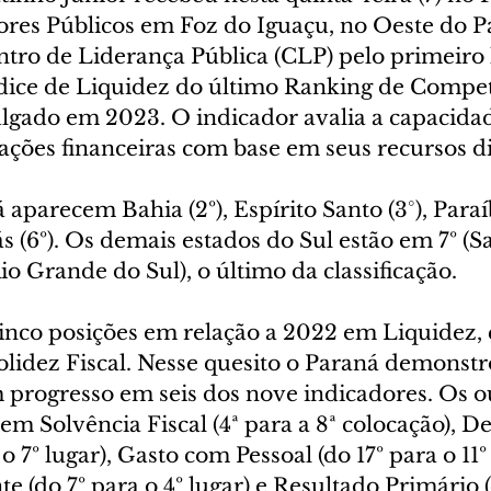
ores Públicos em Foz do Iguaçu, no Oeste do P
entro de Liderança Pública (CLP) pelo primeiro
ndice de Liquidez do último Ranking de Compet
ulgado em 2023. O indicador avalia a capacida
ações financeiras com base em seus recursos di
aparecem Bahia (2º), Espírito Santo (3°), Paraíb
ás (6º). Os demais estados do Sul estão em 7º (S
Rio Grande do Sul), o último da classificação.
inco posições em relação a 2022 em Liquidez, 
Solidez Fiscal. Nesse quesito o Paraná demonst
 progresso em seis dos nove indicadores. Os o
m Solvência Fiscal (4ª para a 8ª colocação), D
 o 7º lugar), Gasto com Pessoal (do 17º para o 11º 
 (do 7º para o 4º lugar) e Resultado Primário (d