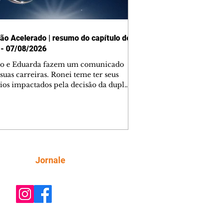
ão Acelerado | resumo do capítulo de
 - 07/08/2026
o e Eduarda fazem um comunicado
suas carreiras. Ronei teme ter seus
ios impactados pela decisão da dupla.
e decide prestar queixa contra
ica. Gael descobre que Naiane passou
ações sigilosas para Talita. Ronei
ra Verônica novamente e descobre
la deixou Bom Retorno. Gael se
ciona com Naiane. Valéria anuncia
e mudará de país, e Eduarda se
Siga
Jornale
upa com Sol. Palhares desconfia de
a em relação a Zilá. Ronei e Cinara
nfia