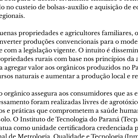
do no custeio de bolsas-auxílio e aquisição de
egionais.
uenas propriedades e agricultores familiares,
nverter produções convencionais para o model
om a legislação vigente. O intuito é dissemin
opriedades rurais com base nos princípios da a
a agregar valor aos orgânicos produzidos no Pa
rsos naturais e aumentar a produção local e re
o orgânico assegura aos consumidores que as e
ssamento foram realizadas livres de agrotóxic
cos e práticas que comprometem a saúde human
solo. O Instituto de Tecnologia do Paraná (Tecpa
, atua como unidade certificadora credenciada 
nal de Metrologia, Qualidade e Tecnologia (Inm