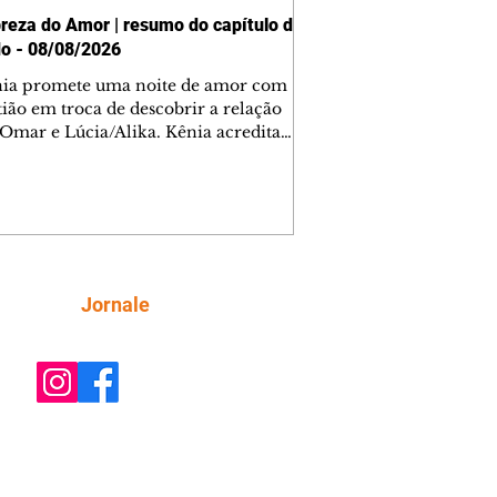
reza do Amor | resumo do capítulo de
o - 08/08/2026
nia promete uma noite de amor com
tião em troca de descobrir a relação
 Omar e Lúcia/Alika. Kênia acredita
inta esteja mesmo ao lado de Jendal, e
o convite para jantar com os dois.
 desabafa com Casemiro e conta que
ília de Lúcia/Alika tem uma dívida
mar. Ana Maria vai à casa de Manoel
estratada por Fortunato. José e Omar
tam sobre a possível jazida de
Siga
Jornale
tênio na região. Virgínia provoca
nes na frente de Marta. Binta s