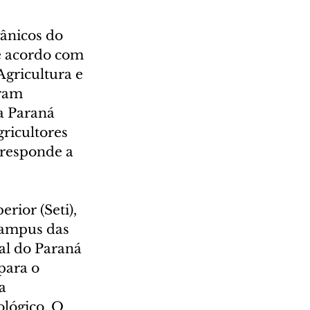
ânicos do 
de acordo com 
gricultura e 
ram 
a Paraná 
ricultores 
rresponde a 
rior (Seti), 
campus das 
al do Paraná 
para o 
a 
ológico. O 