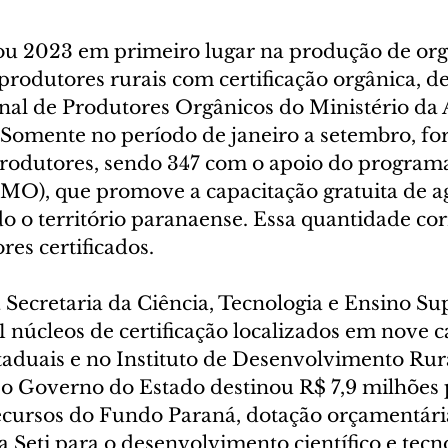
u 2023 em primeiro lugar na produção de org
 produtores rurais com certificação orgânica, 
nal de Produtores Orgânicos do Ministério da A
 Somente no período de janeiro a setembro, fo
 produtores, sendo 347 com o apoio do program
MO), que promove a capacitação gratuita de ag
do o território paranaense. Essa quantidade co
res certificados.
ecretaria da Ciência, Tecnologia e Ensino Supe
 núcleos de certificação localizados em nove 
taduais e no Instituto de Desenvolvimento Rur
, o Governo do Estado destinou R$ 7,9 milhões 
cursos do Fundo Paraná, dotação orçamentári
 Seti para o desenvolvimento científico e tecn