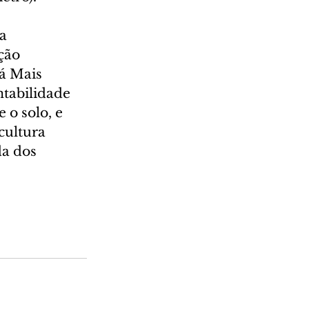
a 
ção 
á Mais 
tabilidade 
 o solo, e 
cultura 
a dos 