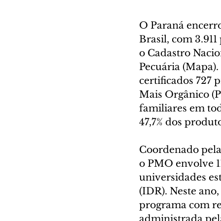
O Paraná encerro
Brasil, com 3.911
o Cadastro Nacio
Pecuária (Mapa).
certificados 727
Mais Orgânico (P
familiares em to
47,7% dos produto
Coordenado pela S
o PMO envolve 11
universidades es
(IDR). Neste ano
programa com re
administrada pela