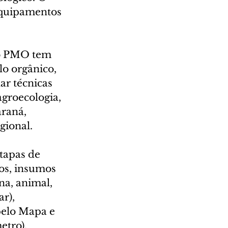
 equipamentos 
 o PMO tem 
o orgânico, 
ar técnicas 
groecologia, 
raná, 
gional.
tapas de 
os, insumos 
a, animal, 
r), 
pelo Mapa e 
etro).