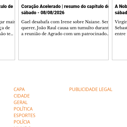
ulo de
Coração Acelerado | resumo do capítulo de
A Nob
sábado - 08/08/2026
sábad
gar mais
Gael desabafa com Irene sobre Naiane. Sem
Virgí
ça de
querer, João Raul causa um tumulto durante
Sebas
 não tem
a reunião de Agrado com um patrocinador.
entre
ia.
Zilá orienta Osmar a seguir Cinara, que
que B
ão de
percebe a movimentação e alerta Ronei.
nega 
ntino
Palhares confronta Cinara sobre a
Tonho
aproximação com Ronei. Eduarda pensa
a fam
una no
em pedir a Valéria para ficar com Sol. Gael
com O
a. Dora
decide terminar com Naiane. João Raul
e é d
m
inventa para Agrado que não está
comen
Editorias
Editais Certificados
Lyris
conseguindo conviver com seu sucesso, e
tungs
urante de
termina o relacionamento dos dois.
Dióge
CAPA
PUBLICIDADE LEGAL
CIDADE
GERAL
POLÍTICA
ESPORTES
POLÍCIA