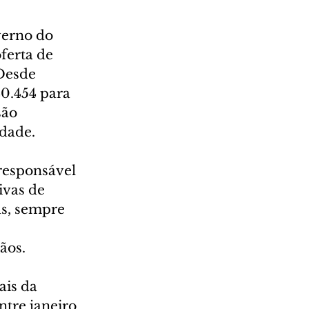
verno do 
ferta de 
Desde 
40.454 para 
são 
idade.
responsável 
ivas de 
s, sempre 
ãos.
is da 
ntre janeiro 