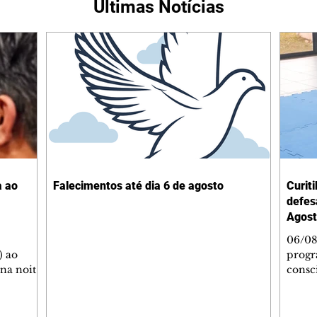
Últimas Notícias
a ao
Falecimentos até dia 6 de agosto
Curit
defes
Agost
06/08
) ao
progr
 na noite
consc
A
violên
tado
Curit
SOL,
de Es