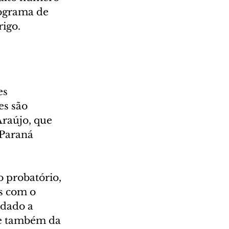
ograma de 
rigo.
es 
es são 
raújo, que 
Paraná 
o probatório, 
s com o 
udado a 
 e também da 