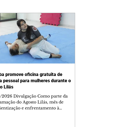
iba promove oficina gratuita de
a pessoal para mulheres durante o
o Lilás
/2026 Divulgação Como parte da
amação do Agosto Lilás, mês de
ientização e enfrentamento à
cia contra a mulher, a Prefeitura de
iba, por meio da Secretaria Municipal
porte, Lazer e Juventude (Smelj)