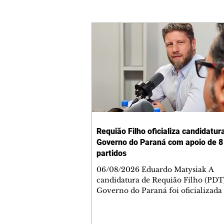
Requião Filho oficializa candidatur
Governo do Paraná com apoio de 8
partidos
06/08/2026 Eduardo Matysiak A
candidatura de Requião Filho (PDT
Governo do Paraná foi oficializada
desta quarta-feira (5), em Curitiba. 
coligação liderada pelo atual depu
estadual conta com PDT, PT, PV, P