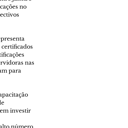
icações no 
ectivos 
presenta 
ertificados 
ificações 
rvidoras nas 
ram para 
apacitação 
de 
em investir 
 
 alto número 