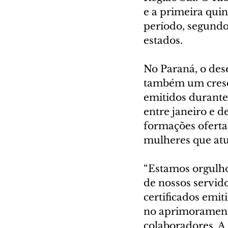
e a primeira quin
período, segundo
estados.
No Paraná, o de
também um cresci
emitidos durante
entre janeiro e d
formações ofertad
mulheres que atu
“Estamos orgulho
de nossos servid
certificados emi
no aprimoramento
colaboradores. A