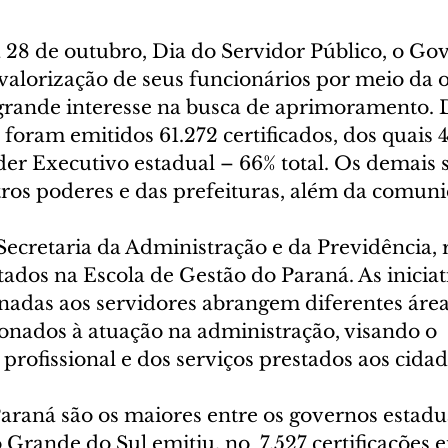
a 28 de outubro, Dia do Servidor Público, o Go
valorização de seus funcionários por meio da o
 grande interesse na busca de aprimoramento. 
, foram emitidos 61.272 certificados, dos quais 
er Executivo estadual – 66% total. Os demais 
tros poderes e das prefeituras, além da comun
Secretaria da Administração e da Previdência, 
tados na Escola de Gestão do Paraná. As iniciat
inadas aos servidores abrangem diferentes área
onados à atuação na administração, visando o 
rofissional e dos serviços prestados aos cidad
raná são os maiores entre os governos estadua
 Grande do Sul emitiu, no  7.527 certificações e