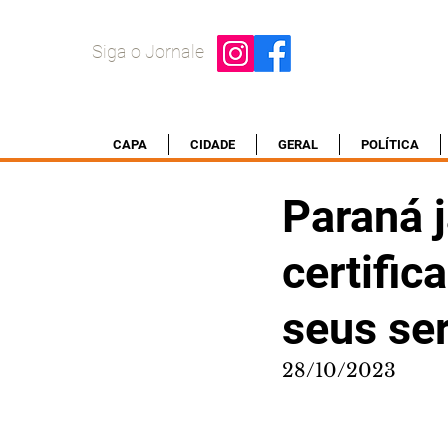
Siga o Jornale
CAPA
CIDADE
GERAL
POLÍTICA
Paraná j
certifi
seus se
28/10/2023