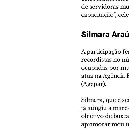
de servidoras mu
capacitação”, cel
Silmara Araú
A participação f
recordistas no nú
ocupadas por mul
atua na Agência 
(Agepar).
Silmara, que é se
já atingiu a marc
objetivo de busc
aprimorar meu tr