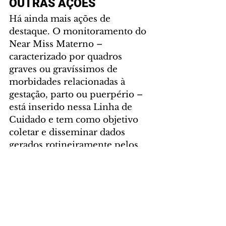
OUTRAS AÇÕES
Há ainda mais ações de 
destaque. O monitoramento do 
Near Miss Materno – 
caracterizado por quadros 
graves ou gravíssimos de 
morbidades relacionadas à 
gestação, parto ou puerpério – 
está inserido nessa Linha de 
Cuidado e tem como objetivo 
coletar e disseminar dados 
gerados rotineiramente pelos 
notificadores dos três níveis de 
atenção.
Já a Atenção Hospitalar (AH), 
Atenção Ambulatorial 
Especializada (AAE) e Atenção 