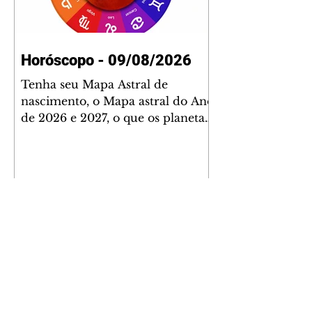
Horóscopo - 09/08/2026
Tenha seu Mapa Astral de
nascimento, o Mapa astral do Ano
de 2026 e 2027, o que os planetas
indicam para o seu: Trabalho,
Amor, Dinheiro, Saúde e Família.
Estudo com 35 páginas. Adquira
já através da nossa loja virtual ou
na loja física: rua Emiliano
Perneta 30 – loja 21 – galeria
Cezar Franco – centro –
Curitiba. Você pode pedir
também através do nosso
Whatsapp e receber seu livro
virtual: (41) 99719-0645. Escute o