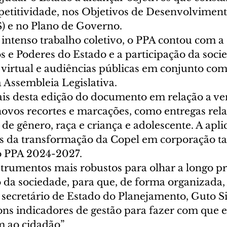
titividade, nos Objetivos de Desenvolviment
) e no Plano de Governo.
intenso trabalho coletivo, o PPA contou com a
s e Poderes do Estado e a participação da soci
 virtual e audiências públicas em conjunto co
Assembleia Legislativa.
ais desta edição do documento em relação a ve
ovos recortes e marcações, como entregas rela
s de gênero, raça e criança e adolescente. A apli
s da transformação da Copel em corporação t
 PPA 2024-2027.
trumentos mais robustos para olhar a longo pra
ho da sociedade, para que, de forma organizada
o secretário de Estado do Planejamento, Guto S
ons indicadores de gestão para fazer com que e
m ao cidadão”