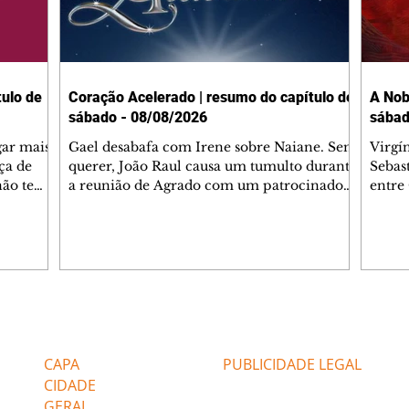
ulo de
Coração Acelerado | resumo do capítulo de
A Nob
sábado - 08/08/2026
sábad
gar mais
Gael desabafa com Irene sobre Naiane. Sem
Virgí
ça de
querer, João Raul causa um tumulto durante
Sebas
 não tem
a reunião de Agrado com um patrocinador.
entre
ia.
Zilá orienta Osmar a seguir Cinara, que
que B
ão de
percebe a movimentação e alerta Ronei.
nega 
ntino
Palhares confronta Cinara sobre a
Tonho
aproximação com Ronei. Eduarda pensa
a fam
una no
em pedir a Valéria para ficar com Sol. Gael
com O
a. Dora
decide terminar com Naiane. João Raul
e é d
m
inventa para Agrado que não está
comen
Editorias
Editais Certificados
Lyris
conseguindo conviver com seu sucesso, e
tungs
urante de
termina o relacionamento dos dois.
Dióge
CAPA
PUBLICIDADE LEGAL
CIDADE
GERAL