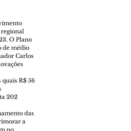
vimento 
regional 
23. O Plano 
o de médio 
nador Carlos 
novações 
 quais R$ 56 
 
ta 202 
hamento das 
rimorar a 
am no 