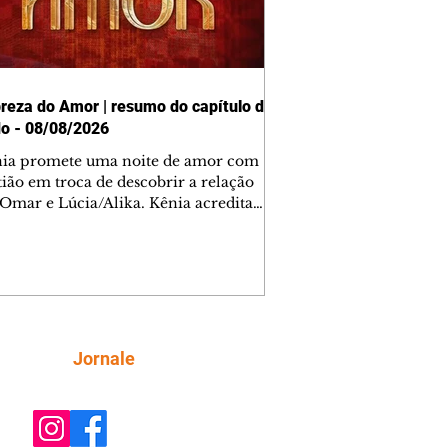
reza do Amor | resumo do capítulo de
o - 08/08/2026
nia promete uma noite de amor com
tião em troca de descobrir a relação
 Omar e Lúcia/Alika. Kênia acredita
inta esteja mesmo ao lado de Jendal, e
o convite para jantar com os dois.
 desabafa com Casemiro e conta que
ília de Lúcia/Alika tem uma dívida
mar. Ana Maria vai à casa de Manoel
estratada por Fortunato. José e Omar
tam sobre a possível jazida de
Siga
Jornale
tênio na região. Virgínia provoca
nes na frente de Marta. Binta s