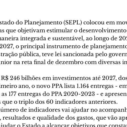
Estado do Planejamento (SEPL) colocou em mo
vas que objetivam estimular o desenvolvimento 
aneira integrada e sustentável, ao longo de 20
2027, o principal instrumento de planejament
tração pública, teve lei sancionada pelo gover
nior na reta final de dezembro com diversas i
R$ 246 bilhões em investimentos até 2027, dos
imeiro ano, o novo PPA lista 1.164 entregas - em
s 177 entregas do PPA 2020-2023 - e apresen
 que o triplo dos 60 indicadores anteriores.
número de indicadores vai ajudar no acompan
s, resultados e qualidade dos gastos, que vão ap
ajudar o Estado a alcançar objetivos que const