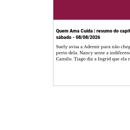
Quem Ama Cuida | resumo do capít
sábado - 08/08/2026
Suely avisa a Ademir para não che
perto dela. Nancy sente a indiferen
Camilo. Tiago diz a Ingrid que ela
competência para presidir a joalher
André conta a Pedro que a associaç
advogados expulsou Ademir. Laure
contrata Adriana para servir no
restaurante. Adriana vê Pedro e Br
restaurante. Bruna provoca Adrian
pede ajuda a André para marcar u
Contato comercial
encontro com Suely. Adriana diz a 
mmjornale@gmail.com
que está feliz trabalhando no resta
Telefone: (41) 99978-9956
Nanc
Redação