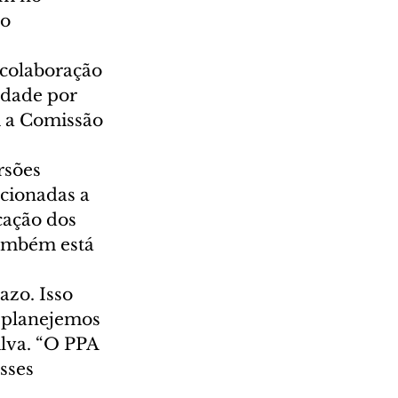
o 
 colaboração 
edade por 
m a Comissão 
rsões 
cionadas a 
cação dos 
ambém está 
zo. Isso 
, planejemos 
ilva. “O PPA 
sses 