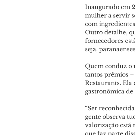
Inaugurado em 20
mulher a servir 
com ingredientes 
Outro detalhe, qu
fornecedores est
seja, paranaense
Quem conduz o re
tantos prêmios –
Restaurants. Ela 
gastronômica de 
“Ser reconhecida
gente observa tu
valorização está 
que faz parte di