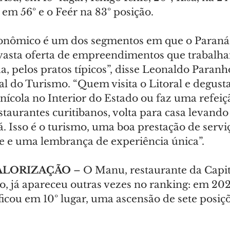
em 56º e o Feér na 83º posição.
onômico é um dos segmentos em que o Paraná 
 vasta oferta de empreendimentos que trabalh
da, pelos pratos típicos”, disse Leonaldo Paranho
al do Turismo. “Quem visita o Litoral e degust
nícola no Interior do Estado ou faz uma refei
taurantes curitibanos, volta para casa levan
. Isso é o turismo, uma boa prestação de servi
e e uma lembrança de experiência única”.
ALORIZAÇÃO
 – O Manu, restaurante da Capit
o, já apareceu outras vezes no ranking: em 202
ficou em 10º lugar, uma ascensão de sete posiç