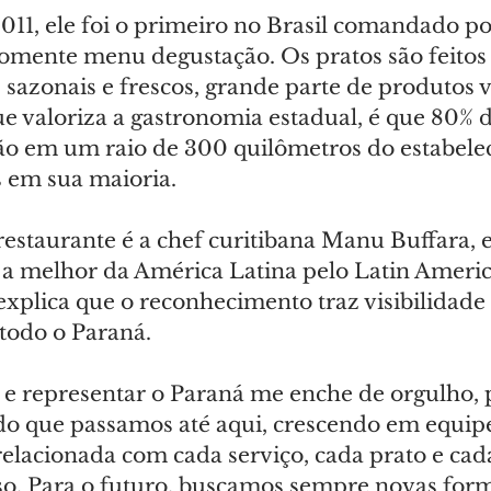
11, ele foi o primeiro no Brasil comandado p
somente menu degustação. Os pratos são feitos
sazonais e frescos, grande parte de produtos v
e valoriza a gastronomia estadual, é que 80% d
ão em um raio de 300 quilômetros do estabele
s em sua maioria.
staurante é a chef curitibana Manu Buffara, el
 a melhor da América Latina pelo Latin America
explica que o reconhecimento traz visibilidade 
todo o Paraná.
 e representar o Paraná me enche de orgulho, 
do que passamos até aqui, crescendo em equipe
relacionada com cada serviço, cada prato e cad
sso. Para o futuro, buscamos sempre novas form