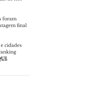
s foram 
stagem final 
 e cidades 
ranking 
UI
.