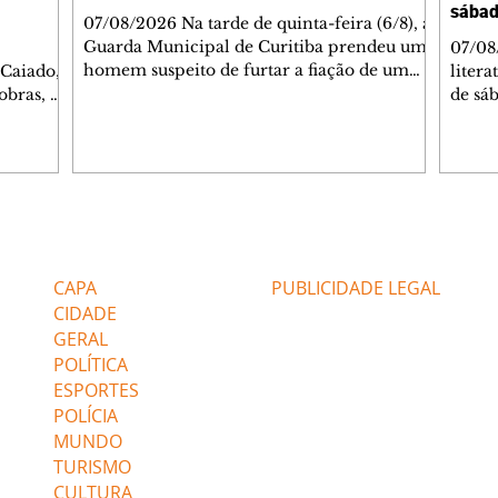
sába
07/08/2026 Na tarde de quinta-feira (6/8), a
Guarda Municipal de Curitiba prendeu um
07/08
homem suspeito de furtar a fiação de um
 Caiado,
litera
semáforo no cruzamento das ruas
obras, o
de sáb
Engenheiros Rebouças e Comendador
ca
quart
Franco, no bairro Rebouças. Uma equipe da
o de
Curiti
GM foi acionada pelo Núcleo Matriz para
arações
nacion
atender a uma denúncia de furto no local.
ante
Hugo 
Quando os guardas chegaram, o suspeito já
stionado
autor
havia sido detido por populares, que o
Caiado
minut
Editorias
Editais Certificados
apontaram como autor do crime. Durante a
stá
conve
verificação, os agentes constataram que o s
 gás".
a agen
CAPA
PUBLICIDADE LEGAL
não po
Confi
CIDADE
GERAL
POLÍTICA
ESPORTES
POLÍCIA
MUNDO
TURISMO
CULTURA