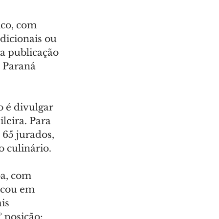
co, com 
dicionais ou 
a publicação 
 Paraná 
 é divulgar 
leira. Para 
 65 jurados, 
o culinário.
ba, com 
icou em 
is 
º posição; 