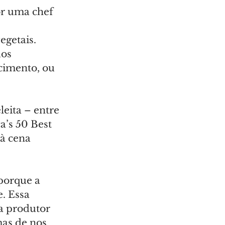
or uma chef 
 
egetais. 
os 
cimento, ou 
eita – entre 
’s 50 Best 
à cena 
porque a 
. Essa 
a produtor 
as de nos 