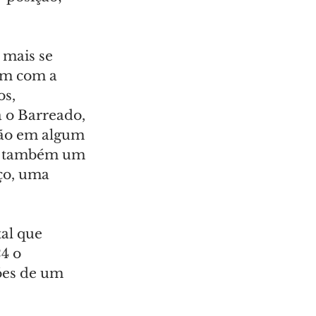
mais se 
am com a 
s, 
a o Barreado, 
ção em algum 
do também um 
ço, uma 
al que 
4 o 
ões de um 