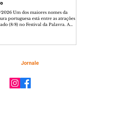
do
/2026 Um dos maiores nomes da
tura portuguesa está entre as atrações
ado (8/8) no Festival da Palavra. A
a edição do evento movimenta
ba com diversos autores locais,
ais e internacionais, incluindo Valter
Mãe. Os ingressos para a mesa do
 foram esgotados em menos de cinco
os. Outras atrações, como mesas de
Siga
Jornale
rsa e espetáculos teatrais, completam
da do dia, totalmente gratuita.
ra AQUI os outros participantes. A De