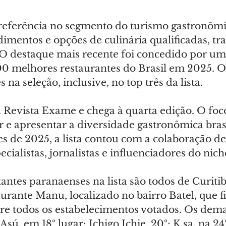
eferência no segmento do turismo gastronômi
mentos e opções de culinária qualificadas, tra
 destaque mais recente foi concedido por um
00 melhores restaurantes do Brasil em 2025. O
 na seleção, inclusive, no top três da lista.
 Revista Exame e chega à quarta edição. O foco
r e apresentar a diversidade gastronômica brasi
s de 2025, a lista contou com a colaboração de
pecialistas, jornalistas e influenciadores do nich
antes paranaenses na lista são todos de Curiti
urante Manu, localizado no bairro Batel, que f
tre todos os estabelecimentos votados. Os dema
Asú, em 18º lugar; Ichigo Ichie, 20º; 
K.sa
, na 24