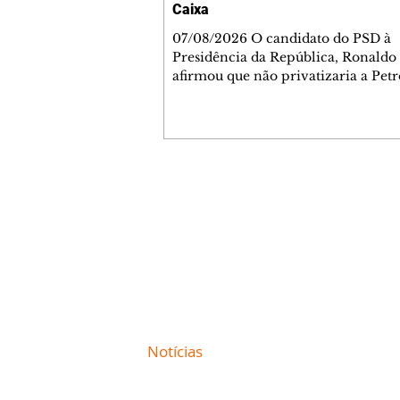
Caixa
07/08/2026 O candidato do PSD à
Presidência da República, Ronaldo
afirmou que não privatizaria a Petr
Banco do Brasil e a Caixa Econômi
Federal, mas admitiu a privatizaçã
segmentos do gás, se eleito. As decl
ocorreram nesta sexta-feira, 7, dur
sabatina da GloboNews. Ao ser que
sobre vender partes da Petrobras, 
Contato comercial
respondeu: "Depende. A Petrobras e
mmjornale@gmail.com
deixando muito a desejar na área de
Telefone: (41) 99978-9956
Em seguida, afirmou: "Agora, você 
Redação
E-mail:
redacaojornale@gmail.com
Site de
Notícias
de Curitiba / Paraná