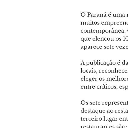
O Paraná é uma r
muitos empreendi
contemporânea. O
que elencou os 1
aparece sete vezes
A publicação é da
locais, reconhece
eleger os melhore
entre críticos, es
Os sete represent
destaque ao resta
terceiro lugar en
restaurantes são: 