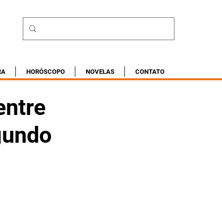
RA
HORÓSCOPO
NOVELAS
CONTATO
entre
gundo