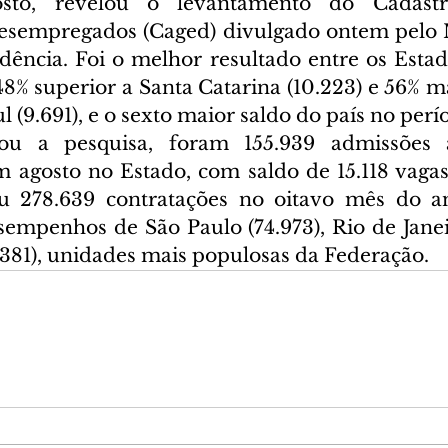
sto, revelou o levantamento do Cadastr
sempregados (Caged) divulgado ontem pelo Mi
dência. Foi o melhor resultado entre os Estad
48% superior a Santa Catarina (10.223) e 56% m
 (9.691), e o sexto maior saldo do país no perí
ou a pesquisa, foram 155.939 admissões a
 agosto no Estado, com saldo de 15.118 vagas c
ou 278.639 contratações no oitavo mês do an
empenhos de São Paulo (74.973), Rio de Janeir
.381), unidades mais populosas da Federação.