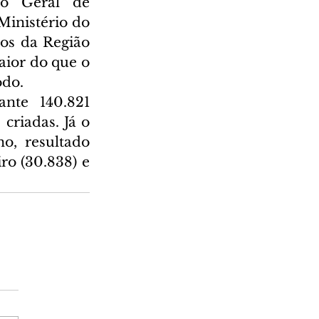
o Geral de 
nistério do 
os da Região 
aior do que o 
odo.
nte 140.821 
riadas. Já o 
o, resultado 
o (30.838) e 