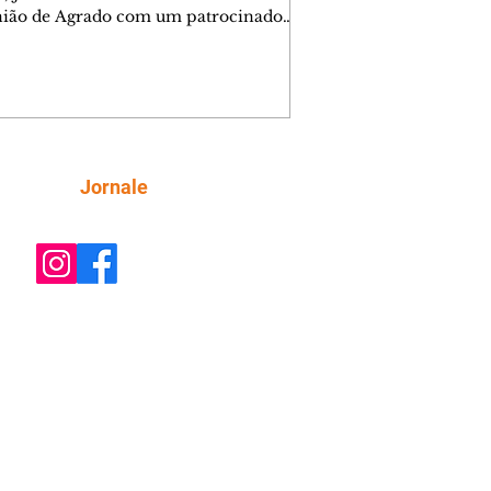
nião de Agrado com um patrocinador.
orienta Osmar a seguir Cinara, que
be a movimentação e alerta Ronei.
res confronta Cinara sobre a
imação com Ronei. Eduarda pensa
dir a Valéria para ficar com Sol. Gael
e terminar com Naiane. João Raul
ta para Agrado que não está
Siga
Jornale
guindo conviver com seu sucesso, e
na o relacionamento dos dois.