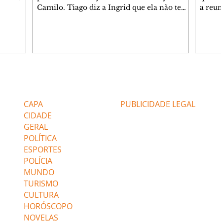
studo
Camilo. Tiago diz a Ingrid que ela não tem
a reu
da nossa
competência para presidir a joalheria.
Zilá 
miliano
André conta a Pedro que a associação de
perce
r Franco
advogados expulsou Ademir. Laurentino
Palha
ir
contrata Adriana para servir no
aprox
 e
restaurante. Adriana vê Pedro e Bruna no
em pe
-0645.
restaurante. Bruna provoca Adriana. Dora
decid
através
pede ajuda a André para marcar um
inven
Editorias
Editais Certificados
encontro com Suely. Adriana diz a Lyris
conse
que está feliz trabalhando no restaurante de
termi
CAPA
PUBLICIDADE LEGAL
Nanc
CIDADE
GERAL
POLÍTICA
ESPORTES
POLÍCIA
MUNDO
TURISMO
CULTURA
HORÓSCOPO
NOVELAS